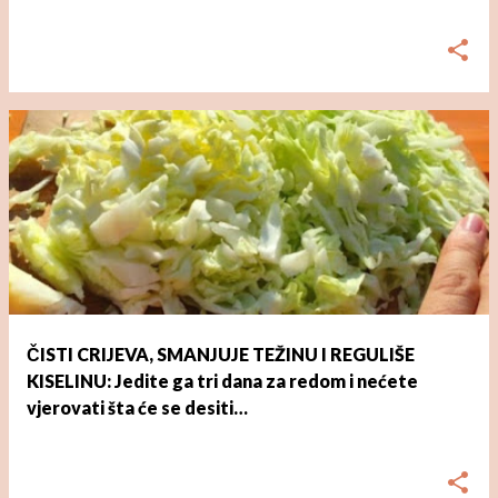
dana
ožujka 03, 2023
ČISTI CRIJEVA, SMANJUJE TEŽINU I REGULIŠE
KISELINU: Jedite ga tri dana za redom i nećete
vjerovati šta će se desiti…
dana
ožujka 03, 2023