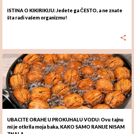
ISTINA O KIKIRIKIJU: Jedete ga ČESTO, a ne znate
šta radi vašem organizmu!
dana
ožujka 01, 2023
UBACITE ORAHE U PROKUHALU VODU: Ovu tajnu
mi je otkrila moja baka, KAKO SAMO RANIJE NISAM
ZNALA