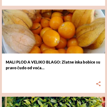
MALI PLOD A VELIKO BLAGO: Zlatne inka bobice su
pravo čudo od voća…
dana
ožujka 02, 2023