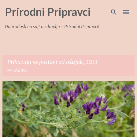
Prirodni Pripravci
Preskoči na glavni sadržaj
Dobrodosli na sajt o zdravlju - Prirodni Pripravci!
Prikazuju se postovi od ožujak, 2023
PRIKAŽI SVE
P
o
s
t
o
v