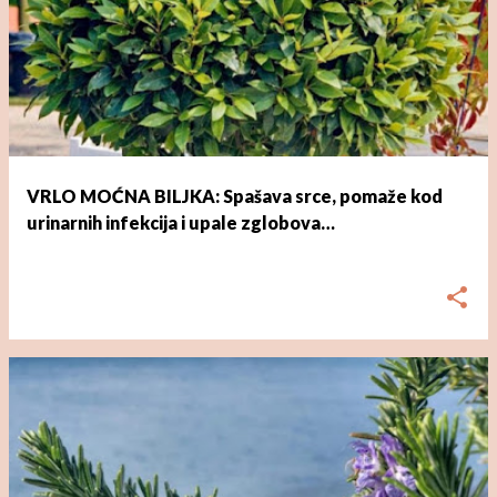
VRLO MOĆNA BILJKA: Spašava srce, pomaže kod
urinarnih infekcija i upale zglobova…
dana
ožujka 02, 2023