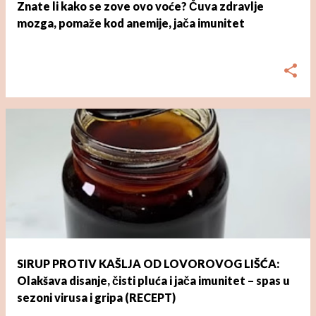
Znate li kako se zove ovo voće? Čuva zdravlje
mozga, pomaže kod anemije, jača imunitet
dana
ožujka 01, 2023
SIRUP PROTIV KAŠLJA OD LOVOROVOG LIŠĆA:
Olakšava disanje, čisti pluća i jača imunitet – spas u
sezoni virusa i gripa (RECEPT)