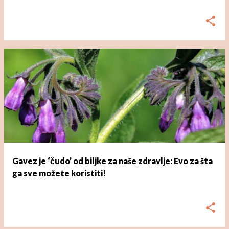
dana
ožujka 01, 2023
Gavez je ‘čudo’ od biljke za naše zdravlje: Evo za šta
ga sve možete koristiti!
dana
ožujka 01, 2023