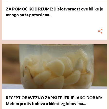
i
ZA POMOĆ KOD REUME: Djelotvornost ove biljke je
mnogo puta potvrđena…
dana
ožujka 03, 2023
RECEPT OBAVEZNO ZAPIŠITE JER JE JAKO DOBAR:
Melem protiv bolova u kičmi i zglobovima…