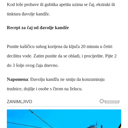
Kod loše probave ili gubitka apetita uzima se čaj, ekstrakt ili
tinktura đavolje kandže.
Recept za čaj od đavolje kandže
Pustite kašičicu suhog korijena da ključa 20 minuta u četiri
decilitra vode. Zatim pustite da se ohladi, i procijedite. Pijte 2
do 3 šolje ovog čaja dnevno.
Napomena
: Đavolju kandžu ne smiju da konzumiraju
trudnice, dojilje i osobe s čirom na želucu.