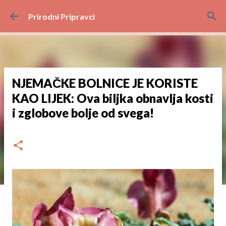
Preskoči na glavni sadržaj
Prirodni Pripravci
NJEMAČKE BOLNICE JE KORISTE
KAO LIJEK: Ova biljka obnavlja kosti
i zglobove bolje od svega!
dana
prosinca 01, 2024