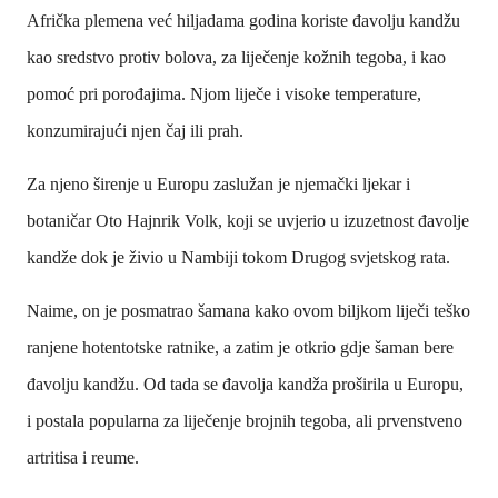
Afrička plemena već hiljadama godina koriste đavolju kandžu
kao sredstvo protiv bolova, za liječenje kožnih tegoba, i kao
pomoć pri porođajima. Njom liječe i visoke temperature,
konzumirajući njen čaj ili prah.
Za njeno širenje u Europu zaslužan je njemački ljekar i
botaničar Oto Hajnrik Volk, koji se uvjerio u izuzetnost đavolje
kandže dok je živio u Nambiji tokom Drugog svjetskog rata.
Naime, on je posmatrao šamana kako ovom biljkom liječi teško
ranjene hotentotske ratnike, a zatim je otkrio gdje šaman bere
đavolju kandžu. Od tada se đavolja kandža proširila u Europu,
i postala popularna za liječenje brojnih tegoba, ali prvenstveno
artritisa i reume.