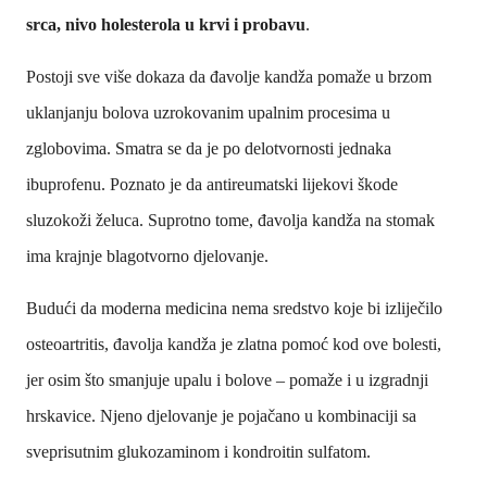
srca, nivo holesterola u krvi i probavu
.
Postoji sve više dokaza da đavolje kandža pomaže u brzom
uklanjanju bolova uzrokovanim upalnim procesima u
zglobovima. Smatra se da je po delotvornosti jednaka
ibuprofenu. Poznato je da antireumatski lijekovi škode
sluzokoži želuca. Suprotno tome, đavolja kandža na stomak
ima krajnje blagotvorno djelovanje.
Budući da moderna medicina nema sredstvo koje bi izliječilo
osteoartritis, đavolja kandža je zlatna pomoć kod ove bolesti,
jer osim što smanjuje upalu i bolove – pomaže i u izgradnji
hrskavice. Njeno djelovanje je pojačano u kombinaciji sa
sveprisutnim glukozaminom i kondroitin sulfatom.