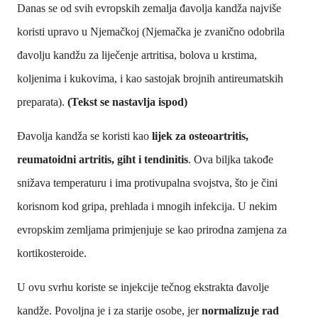
Danas se od svih evropskih zemalja đavolja kandža najviše
koristi upravo u Njemačkoj (Njemačka je zvanično odobrila
đavolju kandžu za liječenje artritisa, bolova u krstima,
koljenima i kukovima, i kao sastojak brojnih antireumatskih
preparata).
(Tekst se nastavlja ispod)
Đavolja kandža se koristi kao
lijek za osteoartritis,
reumatoidni artritis, giht i tendinitis
. Ova biljka takođe
snižava temperaturu i ima protivupalna svojstva, što je čini
korisnom kod gripa, prehlada i mnogih infekcija. U nekim
evropskim zemljama primjenjuje se kao prirodna zamjena za
kortikosteroide.
U ovu svrhu koriste se injekcije tečnog ekstrakta đavolje
kandže. Povoljna je i za starije osobe, jer
normalizuje rad