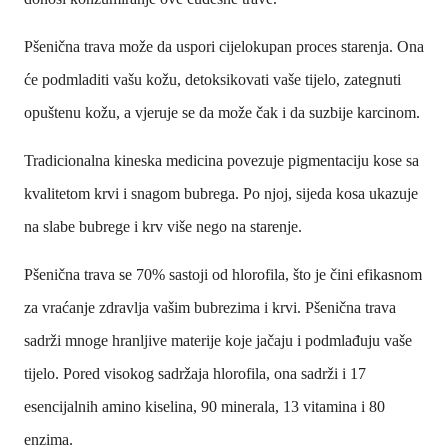
Pšenična trava može da uspori cijelokupan proces starenja. Ona
će podmladiti vašu kožu, detoksikovati vaše tijelo, zategnuti
opuštenu kožu, a vjeruje se da može čak i da suzbije karcinom.
Tradicionalna kineska medicina povezuje pigmentaciju kose sa
kvalitetom krvi i snagom bubrega. Po njoj, sijeda kosa ukazuje
na slabe bubrege i krv više nego na starenje.
Pšenična trava se 70% sastoji od hlorofila, što je čini efikasnom
za vraćanje zdravlja vašim bubrezima i krvi. Pšenična trava
sadrži mnoge hranljive materije koje jačaju i podmlađuju vaše
tijelo. Pored visokog sadržaja hlorofila, ona sadrži i 17
esencijalnih amino kiselina, 90 minerala, 13 vitamina i 80
enzima.