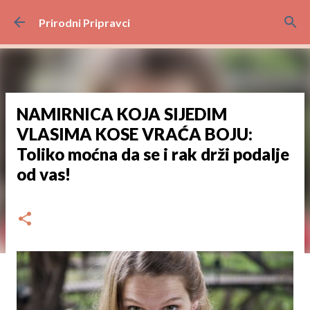
Preskoči na glavni sadržaj
Prirodni Pripravci
NAMIRNICA KOJA SIJEDIM
VLASIMA KOSE VRAĆA BOJU:
Toliko moćna da se i rak drži podalje
od vas!
dana
prosinca 01, 2024