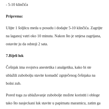
- 5-10 klinčića
Priprema:
Ulijte 1 šoljlicu meda u posudu i dodajte 5-10 klinčića. Zagrijte
na laganoj vatri oko 10 minuta. Nakon što je smjesa zagrijana,
ostavite ju da odstoji 2 sata.
7.Bijeli luk
Češnjak ima svojstva anestetika i analgetika, kako bi ste
ublažili zubobolju stavite komadić zgnječenog češnjaka na
bolni zub.
Pored toga za ublažavanje zubobolje možete koristiti i obloge
tako što nasjeckani luk stavite u papirnatu maramicu, zatim ga