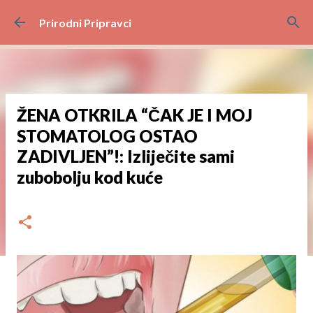
Preskoči na glavni sadržaj
Prirodni Pripravci
ŽENA OTKRILA “ČAK JE I MOJ
STOMATOLOG OSTAO
ZADIVLJEN”!: Izliječite sami
zubobolju kod kuće
dana
studenoga 10, 2024