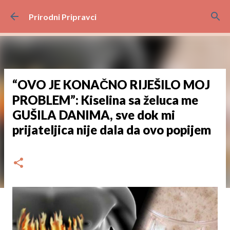
Preskoči na glavni sadržaj
Prirodni Pripravci
“OVO JE KONAČNO RIJEŠILO MOJ
PROBLEM”: Kiselina sa želuca me
GUŠILA DANIMA, sve dok mi
prijateljica nije dala da ovo popijem
dana
studenoga 30, 2024