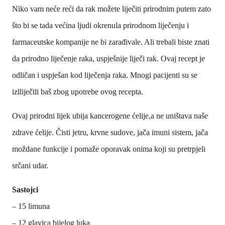
Niko vam neće reći da rak možete liječiti prirodnim putem zato
što bi se tada većina ljudi okrenula prirodnom liječenju i
farmaceutske kompanije ne bi zarađivale. Ali trebali biste znati
da prirodno liječenje raka, uspješnije liječi rak. Ovaj recept je
odličan i uspješan kod liječenja raka. Mnogi pacijenti su se
izlliječili baš zbog upotrebe ovog recepta.
Ovaj prirodni lijek ubija kancerogene ćelije,a ne uništava naše
zdrave ćelije. Čisti jetru, krvne sudove, jača imuni sistem, jača
moždane funkcije i pomaže oporavak onima koji su pretrpjeli
srčani udar.
Sastojci
– 15 limuna
– 12 glavica bijelog luka