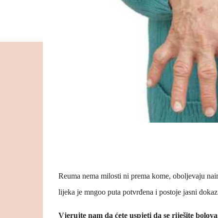
Reuma nema milosti ni prema kome, oboljevaju naime 
lijeka je mngoo puta potvrđena i postoje jasni dokazi 
Vjerujte nam da ćete uspjeti da se riješite bolova