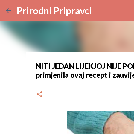
Prirodni Pripravci
NITI JEDAN LIJEKJOJ NIJE P
primjenila ovaj recept i zauvij
dana
studenoga 29, 2024