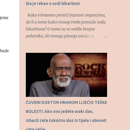
šta je rekao o sodi bikarboni
Kako ishranom postići baznost organizma,
ijeme
da li u tome kako mnogi tvrde pomaže soda
bikarbona? O tome su se vodile brojne
polemike, ali mnoga pitanja ostala su
otvorena. O uticaju hrane na kiselost
organizma, kao i o autofagiji kao
 bude
prirodnom procesu govorio je u “RTS
Ordinaciju”, dao je dr Dragan Ivanov,
specijalista interne medicine. (Tekst se
nastavlja ispod) “Hajde da vas naučim kako
se jede čokolada. Uzme se čokolada za
kuvanje, crna čokolada, uzme se jedna
kockica i jedno tri minuta se ta kockica, kao
ČUVENI DOKTOR HRANOM LIJEČIO TEŠKE
bombona, rastapa u ustima. Onda uzmemo
BOLESTI: Ako ovo jedete svaki dan,
drugu polovinu kockice i opet tako sisamo.
Osećaj za slatko nalazi se u ustima, ne u
izbacit ćete toksičnu sluz iz tijela i obnovit
želucu. I što se duže te male količine
ćete ćelije