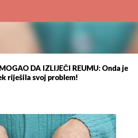
Preskoči na glavni sadržaj
OMOGAO DA IZLIJEČI REUMU: Onda je
ek riješila svoj problem!