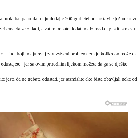
 da prokuha, pa onda u nju dodajte 200 gr djeteline i ostavite još neko vr
vrijeme da se ohladi, a zatim trebate dodati malo meda i pustiti smjesu
ike. Ljudi koji imaju ovaj zdravstveni problem, znaju koliko on može da
 odustajete , jer sa ovim prirodnim lijekom možete da ga se riješite.
ite jeste da ne trebate odustati, jer razmislite ako biste obavljali neke od