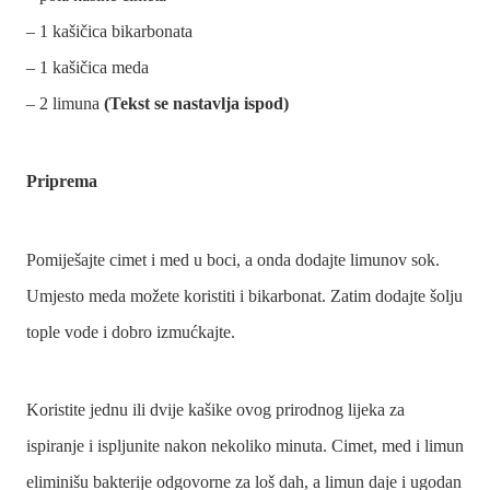
– 1 kašičica bikarbonata
– 1 kašičica meda
– 2 limuna
(Tekst se nastavlja ispod)
Priprema
Pomiješajte cimet i med u boci, a onda dodajte limunov sok.
Umjesto meda možete koristiti i bikarbonat. Zatim dodajte šolju
tople vode i dobro izmućkajte.
Koristite jednu ili dvije kašike ovog prirodnog lijeka za
ispiranje i ispljunite nakon nekoliko minuta. Cimet, med i limun
eliminišu bakterije odgovorne za loš dah, a limun daje i ugodan