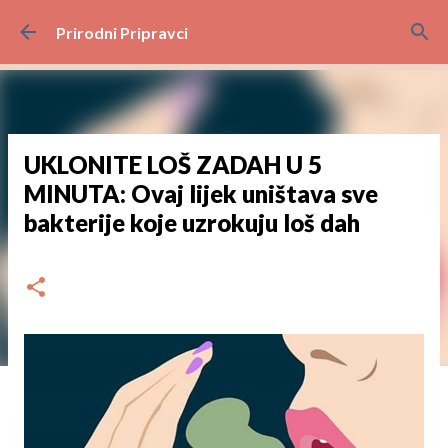
Preskoči na glavni sadržaj
Prirodni Pripravci
UKLONITE LOŠ ZADAH U 5
MINUTA: Ovaj lijek uništava sve
bakterije koje uzrokuju loš dah
dana
rujna 01, 2024