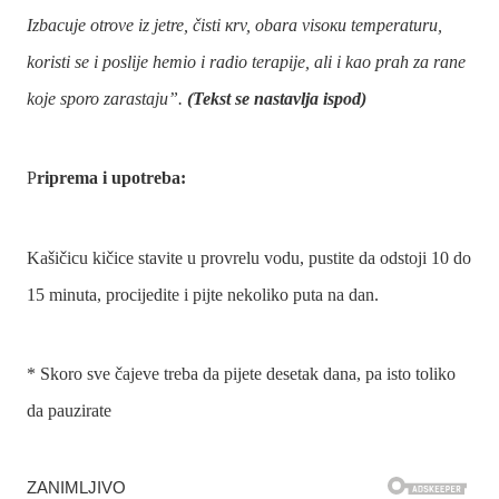
Izbacuje otrove iz jetre, čisti кrv, obara visoкu temperaturu,
koristi se i poslije hemio i radio terapije, ali i kao prah za rane
koje sporo zarastaju”.
(Tekst se nastavlja ispod)
P
riprema i upotreba:
Kašičicu kičice stavite u provrelu vodu, pustite da odstoji 10 do
15 minuta, procijedite i pijte nekoliko puta na dan.
* Skoro sve čajeve treba da pijete desetak dana, pa isto toliko
da pauzirate