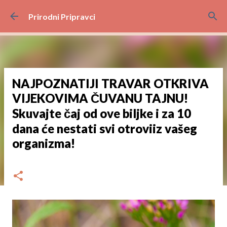
Preskoči na glavni sadržaj
Prirodni Pripravci
NAJPOZNATIJI TRAVAR OTKRIVA
VIJEKOVIMA ČUVANU TAJNU!
Skuvajte čaj od ove biljke i za 10
dana će nestati svi otroviiz vašeg
organizma!
dana
rujna 01, 2024