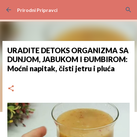
Preskoči na glavni sadržaj
Prirodni Pripravci
URADITE DETOKS ORGANIZMA SA
DUNJOM, JABUKOM I ĐUMBIROM:
Moćni napitak, čisti jetru i pluća
dana
srpnja 28, 2024