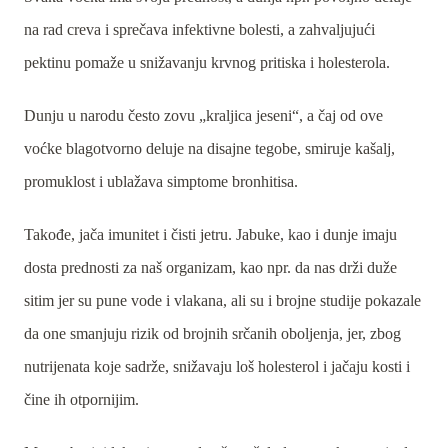
na rad creva i sprečava infektivne bolesti, a zahvaljujući
pektinu pomaže u snižavanju krvnog pritiska i holesterola.
Dunju u narodu često zovu „kraljica jeseni“, a čaj od ove
voćke blagotvorno deluje na disajne tegobe, smiruje kašalj,
promuklost i ublažava simptome bronhitisa.
Takođe, jača imunitet i čisti jetru. Jabuke, kao i dunje imaju
dosta prednosti za naš organizam, kao npr. da nas drži duže
sitim jer su pune vode i vlakana, ali su i brojne studije pokazale
da one smanjuju rizik od brojnih srčanih oboljenja, jer, zbog
nutrijenata koje sadrže, snižavaju loš holesterol i jačaju kosti i
čine ih otpornijim.