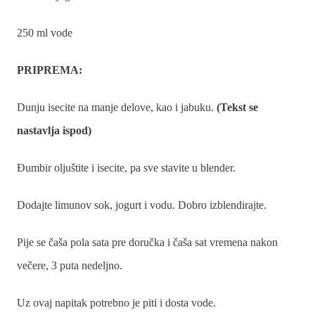
250 ml vode
PRIPREMA:
Dunju isecite na manje delove, kao i jabuku.
(Tekst se
nastavlja ispod)
Đumbir oljuštite i isecite, pa sve stavite u blender.
Dodajte limunov sok, jogurt i vodu. Dobro izblendirajte.
Pije se čaša pola sata pre doručka i čaša sat vremena nakon
večere, 3 puta nedeljno.
Uz ovaj napitak potrebno je piti i dosta vode.