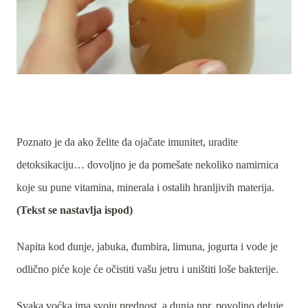
Poznato je da ako želite da ojačate imunitet, uradite
detoksikaciju… dovoljno je da pomešate nekoliko namirnica
koje su pune vitamina, minerala i ostalih hranljivih materija.
(Tekst se nastavlja ispod)
Napita kod dunje, jabuka, đumbira, limuna, jogurta i vode je
odlično piće koje će očistiti vašu jetru i uništiti loše bakterije.
Svaka voćka ima svoju prednost, a dunja npr. povoljno deluje