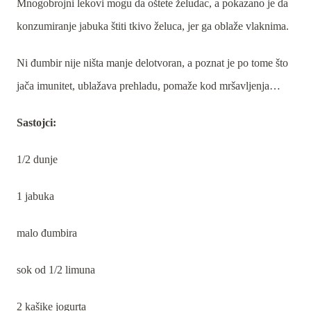
Mnogobrojni lekovi mogu da oštete želudac, a pokazano je da
konzumiranje jabuka štiti tkivo želuca, jer ga oblaže vlaknima.
Ni đumbir nije ništa manje delotvoran, a poznat je po tome što
jača imunitet, ublažava prehladu, pomaže kod mršavljenja…
Sastojci:
1/2 dunje
1 jabuka
malo đumbira
sok od 1/2 limuna
2 kašike jogurta