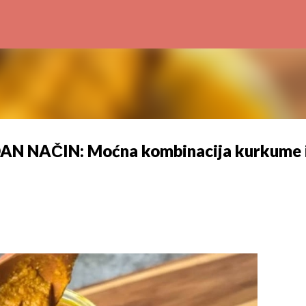
Preskoči na glavni sadržaj
N NAČIN: Moćna kombinacija kurkume 