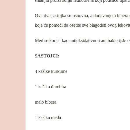
smanjiti proizvodnju leukotriena koji podstiču upal
Ova dva sastojka su osnovna, a dodavanjem bibera 
koje će pomoći da osetite sve blagodeti ovog lekovi
Med se koristi kao antioksidativno i antibakterijsko 
SASTOJCI:
4 kašike kurkume
1 kašika đumbira
malo bibera
1 kašika meda