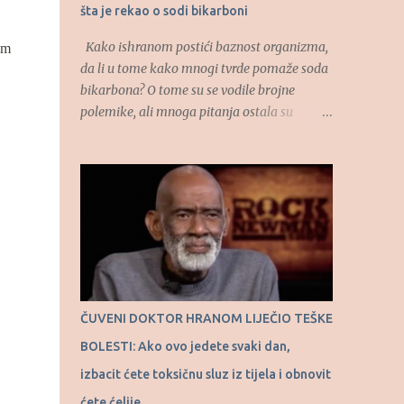
šta je rekao o sodi bikarboni
Kako ishranom postići baznost organizma,
em
da li u tome kako mnogi tvrde pomaže soda
bikarbona? O tome su se vodile brojne
polemike, ali mnoga pitanja ostala su
otvorena. O uticaju hrane na kiselost
organizma, kao i o autofagiji kao
prirodnom procesu govorio je u “RTS
Ordinaciju”, dao je dr Dragan Ivanov,
specijalista interne medicine. (Tekst se
nastavlja ispod) “Hajde da vas naučim kako
se jede čokolada. Uzme se čokolada za
kuvanje, crna čokolada, uzme se jedna
kockica i jedno tri minuta se ta kockica, kao
ČUVENI DOKTOR HRANOM LIJEČIO TEŠKE
bombona, rastapa u ustima. Onda uzmemo
BOLESTI: Ako ovo jedete svaki dan,
drugu polovinu kockice i opet tako sisamo.
Osećaj za slatko nalazi se u ustima, ne u
izbacit ćete toksičnu sluz iz tijela i obnovit
želucu. I što se duže te male količine
ćete ćelije