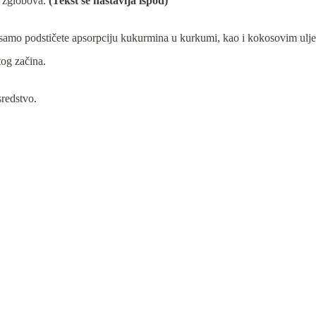
u zglobova.
(Tekst se nastavlja ispod)
samo podstičete apsorpciju kukurmina u kurkumi, kao i kokosovim ulj
tog začina.
sredstvo.