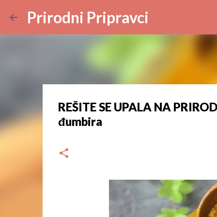
Prirodni Pripravci
REŠITE SE UPALA NA PRIRODA
đumbira
dana
srpnja 28, 2024