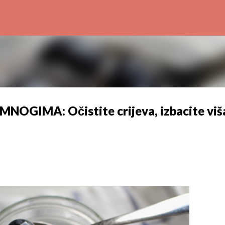
Preskoči na glavni sadržaj
OGIMA: Očistite crijeva, izbacite viš