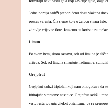
formiraju neku vrstu gela koji zasićuje tijelo, dalje 
Jedna porcija sadrži preporučenu dozu vlakana dnevn
proces varenja. Čia sjeme koje u želucu stvara žele, 
zdravlje crijevne flore. Izuzetno su korisne za mršavl
Limun
Po svom hemijskom sastavu, sok od limuna je sličan
crijeva. Sok od limuna smanjuje nadimanje, stimuliše 
Grejpfrut
Grejpfrut sadrži triptofan koji nam omogućava da se
iritirajuće simptome nesanice. Grejpfrut sadrži i m
vrstu restartovanja cijelog organizma, pa se prepor