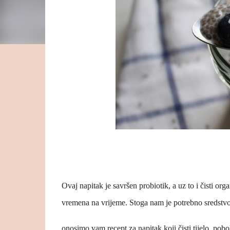
Ovaj napitak je savršen probiotik, a uz to i čisti o
vremena na vrijeme. Stoga nam je potrebno sredstvo 
onosimo vam recept za napitak koji čisti tijelo, pob