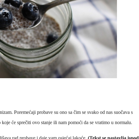
rganizam. Poremećaji probave su ono sa čim se svako od nas suočava s
koje će sprečiti ovo stanje ili nam pomoći da se vratimo u normalu.
oljšava rad probave i daje vam osjećaj lakoće.
(Tekst se nastavlja ispod