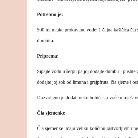
Potrebno je:
500 ml mlake prokuvane vode; 1 čajna kašičica čia 
đumbira.
Priprema:
Sipajte vodu u šerpu pa joj dodajte đumbir i pustit
dodajte joj sok od limuna i grejpfruta, čia sjeme i 
Dozvoljeno je dodati neko bobičasto voće u mješavin
Čia sjemenke
Čia sjemenke imaju veliku količinu rastvorljivih i ne