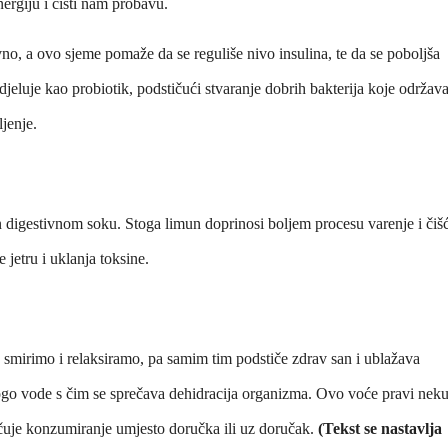
energiju i čisti nam probavu.
o, a ovo sjeme pomaže da se reguliše nivo insulina, te da se poboljša
djeluje kao probiotik, podstičući stvaranje dobrih bakterija koje održav
jenje.
 digestivnom soku. Stoga limun doprinosi boljem procesu varenje i čiš
jetru i uklanja toksine.
 smirimo i relaksiramo, pa samim tim podstiče zdrav san i ublažava
nogo vode s čim se sprečava dehidracija organizma. Ovo voće pravi nek
učuje konzumiranje umjesto doručka ili uz doručak.
(Tekst se nastavlja