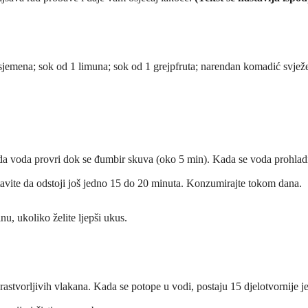
sjemena; sok od 1 limuna; sok od 1 grejpfruta; narendan komadić svjež
e da voda provri dok se đumbir skuva (oko 5 min). Kada se voda prohlad
ostavite da odstoji još jedno 15 do 20 minuta. Konzumirajte tokom dana.
u, ukoliko želite ljepši ukus.
rastvorljivih vlakana. Kada se potope u vodi, postaju 15 djelotvornije je