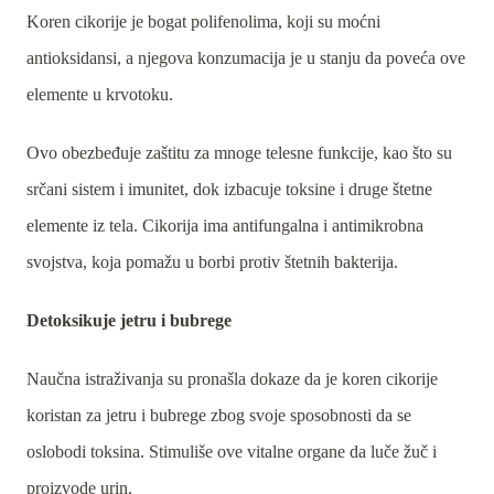
Koren cikorije je bogat polifenolima, koji su moćni
antioksidansi, a njegova konzumacija je u stanju da poveća ove
elemente u krvotoku.
Ovo obezbeđuje zaštitu za mnoge telesne funkcije, kao što su
srčani sistem i imunitet, dok izbacuje toksine i druge štetne
elemente iz tela. Cikorija ima antifungalna i antimikrobna
svojstva, koja pomažu u borbi protiv štetnih bakterija.
Detoksikuje jetru i bubrege
Naučna istraživanja su pronašla dokaze da je koren cikorije
koristan za jetru i bubrege zbog svoje sposobnosti da se
oslobodi toksina. Stimuliše ove vitalne organe da luče žuč i
proizvode urin.