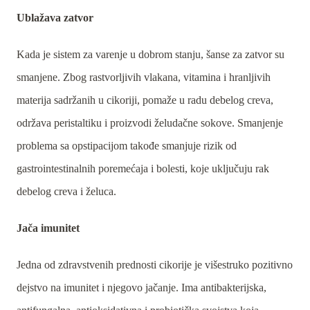
Ublažava zatvor
Kada je sistem za varenje u dobrom stanju, šanse za zatvor su
smanjene. Zbog rastvorljivih vlakana, vitamina i hranljivih
materija sadržanih u cikoriji, pomaže u radu debelog creva,
održava peristaltiku i proizvodi želudačne sokove. Smanjenje
problema sa opstipacijom takođe smanjuje rizik od
gastrointestinalnih poremećaja i bolesti, koje uključuju rak
debelog creva i želuca.
Jača imunitet
Jedna od zdravstvenih prednosti cikorije je višestruko pozitivno
dejstvo na imunitet i njegovo jačanje. Ima antibakterijska,