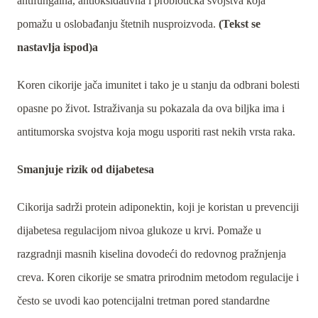
antifungalna, antioksidativna i probiotička svojstva koja
pomažu u oslobađanju štetnih nusproizvoda.
(Tekst se
nastavlja ispod)a
Koren cikorije jača imunitet i tako je u stanju da odbrani bolesti
opasne po život. Istraživanja su pokazala da ova biljka ima i
antitumorska svojstva koja mogu usporiti rast nekih vrsta raka.
Smanjuje rizik od dijabetesa
Cikorija sadrži protein adiponektin, koji je koristan u prevenciji
dijabetesa regulacijom nivoa glukoze u krvi. Pomaže u
razgradnji masnih kiselina dovodeći do redovnog pražnjenja
creva. Koren cikorije se smatra prirodnim metodom regulacije i
često se uvodi kao potencijalni tretman pored standardne