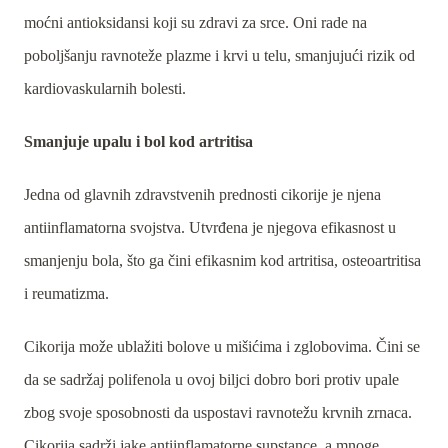
moćni antioksidansi koji su zdravi za srce. Oni rade na
poboljšanju ravnoteže plazme i krvi u telu, smanjujući rizik od
kardiovaskularnih bolesti.
Smanjuje upalu i bol kod artritisa
Jedna od glavnih zdravstvenih prednosti cikorije je njena
antiinflamatorna svojstva. Utvrđena je njegova efikasnost u
smanjenju bola, što ga čini efikasnim kod artritisa, osteoartritisa
i reumatizma.
Cikorija može ublažiti bolove u mišićima i zglobovima. Čini se
da se sadržaj polifenola u ovoj biljci dobro bori protiv upale
zbog svoje sposobnosti da uspostavi ravnotežu krvnih zrnaca.
Cikorija sadrži jake antiinflamatorne supstance, a mnoge