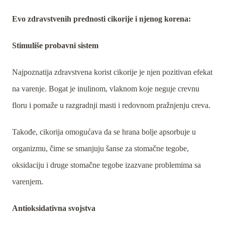
Evo zdravstvenih prednosti cikorije i njenog korena:
Stimuliše probavni sistem
Najpoznatija zdravstvena korist cikorije je njen pozitivan efekat
na varenje. Bogat je inulinom, vlaknom koje neguje crevnu
floru i pomaže u razgradnji masti i redovnom pražnjenju creva.
Takođe, cikorija omogućava da se hrana bolje apsorbuje u
organizmu, čime se smanjuju šanse za stomačne tegobe,
oksidaciju i druge stomačne tegobe izazvane problemima sa
varenjem.
Antioksidativna svojstva