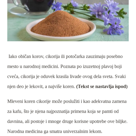
Iako običan korov, cikorija ili potočarka zauzimaju posebno
mesto u narodnoj medicini. Poznata po izuzetnoj plavoj boji
cveća, cikorija je oduvek krasila livade ovog dela sveta. Svaki
njen deo je lekovit, a najviše koren.
(Tekst se nastavlja ispod)
Mleveni koren cikorije može poslužiti i kao adekvatna zamena
za kafu, što je njena najpoznatija primena koja se pamti od
davnina, ali postoje i mnoge druge korisne upotrebe ove biljke.
Narodna medicina ga smatra univerzalnim lekom.