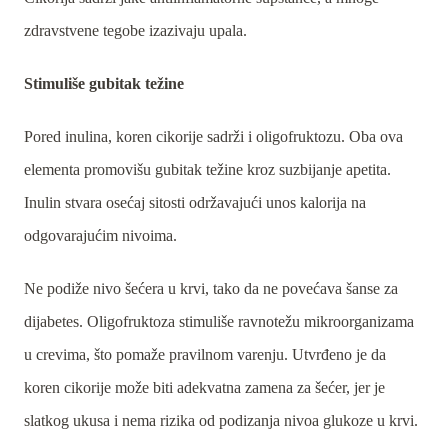
zdravstvene tegobe izazivaju upala.
Stimuliše gubitak težine
Pored inulina, koren cikorije sadrži i oligofruktozu. Oba ova
elementa promovišu gubitak težine kroz suzbijanje apetita.
Inulin stvara osećaj sitosti održavajući unos kalorija na
odgovarajućim nivoima.
Ne podiže nivo šećera u krvi, tako da ne povećava šanse za
dijabetes. Oligofruktoza stimuliše ravnotežu mikroorganizama
u crevima, što pomaže pravilnom varenju. Utvrđeno je da
koren cikorije može biti adekvatna zamena za šećer, jer je
slatkog ukusa i nema rizika od podizanja nivoa glukoze u krvi.