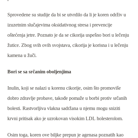
Sprovedene su studije da bi se utvrdilo da li je koren održiv u
izuzetnim slučajevima oksidativnog stresa i prevencije
oštećenja jetre. Poznato je da se cikorija uspešno bori u lečenju
žutice. Zbog svih ovih svojstava, cikorija je korisna i u lečenju
kamena u žuči.
Bori se sa srčanim oboljenjima
Inulin, koji se nalazi u korenu cikorije, osim što promoviše
dobro zdravlje probave, takođe pomaže u borbi protiv srčanih
bolesti. Rastvorljiva vlakna sadržana u njemu mogu sniziti
krvni pritisak ako je uzrokovan visokim
LDL
holesterolom.
Osim toga, koren ove biljke prepun je agenasa poznatih kao