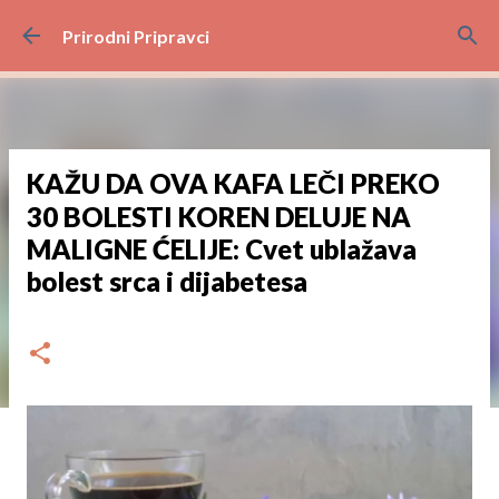
Preskoči na glavni sadržaj
Prirodni Pripravci
KAŽU DA OVA KAFA LEČI PREKO
30 BOLESTI KOREN DELUJE NA
MALIGNE ĆELIJE: Cvet ublažava
bolest srca i dijabetesa
dana
srpnja 28, 2024