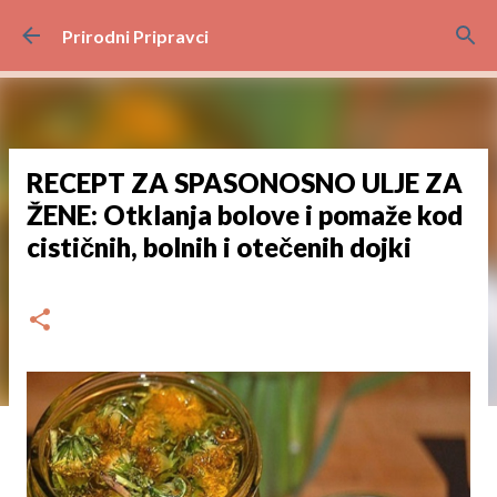
Preskoči na glavni sadržaj
Prirodni Pripravci
RECEPT ZA SPASONOSNO ULJE ZA
ŽENE: Otklanja bolove i pomaže kod
cističnih, bolnih i otečenih dojki
dana
travnja 18, 2024