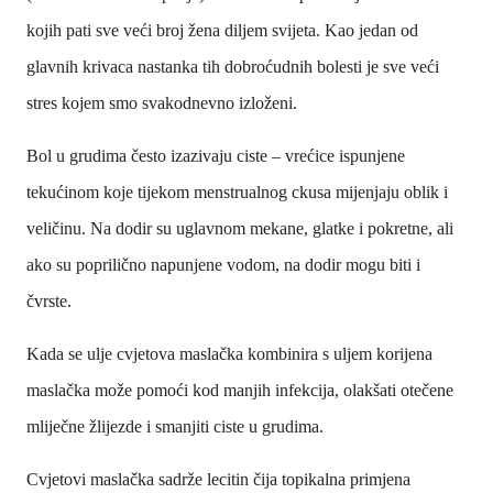
kojih pati sve veći broj žena diljem svijeta. Kao jedan od
glavnih krivaca nastanka tih dobroćudnih bolesti je sve veći
stres kojem smo svakodnevno izloženi.
Bol u grudima često izazivaju ciste – vrećice ispunjene
tekućinom koje tijekom menstrualnog ckusa mijenjaju oblik i
veličinu. Na dodir su uglavnom mekane, glatke i pokretne, ali
ako su poprilično napunjene vodom, na dodir mogu biti i
čvrste.
Kada se ulje cvjetova maslačka kombinira s uljem korijena
maslačka može pomoći kod manjih infekcija, olakšati otečene
mliječne žlijezde i smanjiti ciste u grudima.
Cvjetovi maslačka sadrže lecitin čija topikalna primjena