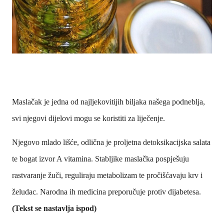
Maslačak je jedna od najljekovitijih biljaka našega podneblja,
svi njegovi dijelovi mogu se koristiti za liječenje.
Njegovo mlado lišće, odlična je proljetna detoksikacijska salata
te bogat izvor A vitamina. Stabljike maslačka pospješuju
rastvaranje žuči, reguliraju metabolizam te pročišćavaju krv i
želudac. Narodna ih medicina preporučuje protiv dijabetesa.
(Tekst se nastavlja ispod)