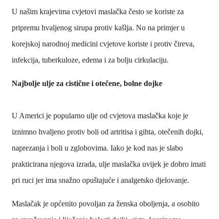
U našim krajevima cvjetovi maslačka često se koriste za
pripremu hvaljenog sirupa protiv kašlja. No na primjer u
korejskoj narodnoj medicini cvjetove koriste i protiv čireva,
infekcija, tuberkuloze, edema i za bolju cirkulaciju.
Najbolje ulje za cistične i otečene, bolne dojke
U Americi je popularno ulje od cvjetova maslačka koje je
iznimno hvaljeno protiv boli od artritisa i gihta, otečenih dojki,
naprezanja i boli u zglobovima. Iako je kod nas je slabo
prakticirana njegova izrada, ulje maslačka uvijek je dobro imati
pri ruci jer ima snažno opuštajuće i analgetsko djelovanje.
Maslačak je općenito povoljan za ženska oboljenja, a osobito