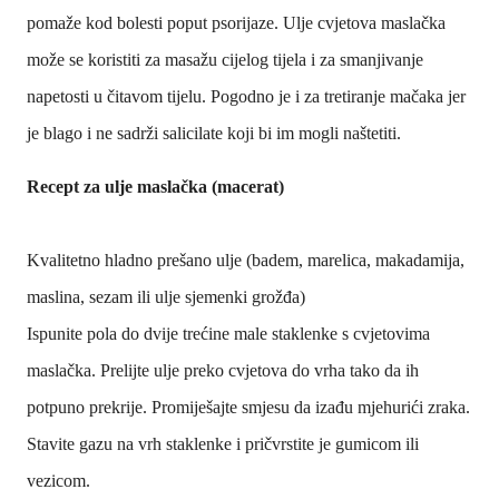
pomaže kod bolesti poput psorijaze. Ulje cvjetova maslačka
može se koristiti za masažu cijelog tijela i za smanjivanje
napetosti u čitavom tijelu. Pogodno je i za tretiranje mačaka jer
je blago i ne sadrži salicilate koji bi im mogli naštetiti.
Recept za ulje maslačka (macerat)
Kvalitetno hladno prešano ulje (badem, marelica, makadamija,
maslina, sezam ili ulje sjemenki grožđa)
Ispunite pola do dvije trećine male staklenke s cvjetovima
maslačka. Prelijte ulje preko cvjetova do vrha tako da ih
potpuno prekrije. Promiješajte smjesu da izađu mjehurići zraka.
Stavite gazu na vrh staklenke i pričvrstite je gumicom ili
vezicom.