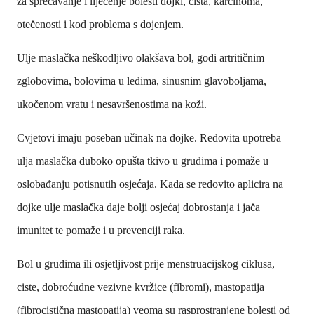
za sprečavanje i liječenje bolesti dojki, cista, karcinoma,
otečenosti i kod problema s dojenjem.
Ulje maslačka neškodljivo olakšava bol, godi artritičnim
zglobovima, bolovima u leđima, sinusnim glavoboljama,
ukočenom vratu i nesavršenostima na koži.
Cvjetovi imaju poseban učinak na dojke. Redovita upotreba
ulja maslačka duboko opušta tkivo u grudima i pomaže u
oslobađanju potisnutih osjećaja. Kada se redovito aplicira na
dojke ulje maslačka daje bolji osjećaj dobrostanja i jača
imunitet te pomaže i u prevenciji raka.
Bol u grudima ili osjetljivost prije menstruacijskog ciklusa,
ciste, dobroćudne vezivne kvržice (fibromi), mastopatija
(fibrocistična mastopatija) veoma su rasprostranjene bolesti od