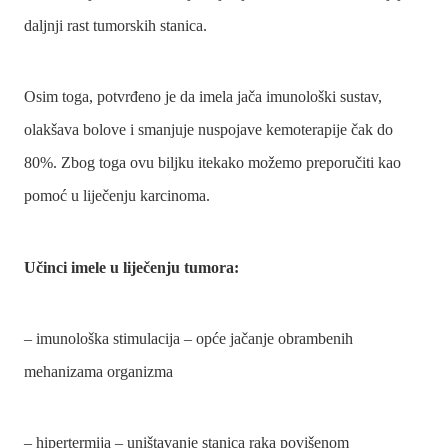
daljnji rast tumorskih stanica.
Osim toga, potvrđeno je da imela jača imunološki sustav,
olakšava bolove i smanjuje nuspojave kemoterapije čak do
80%. Zbog toga ovu biljku itekako možemo preporučiti kao
pomoć u liječenju karcinoma.
Učinci imele u liječenju tumora:
– imunološka stimulacija – opće jačanje obrambenih
mehanizama organizma
– hipertermija – uništavanje stanica raka povišenom