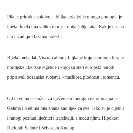
Pila je prirodne sokove, a biljka koja joj je mnogo pomogla je
imela. Imela ima veliku moć jer ubija ćelije raka. Rak je nestao
i to u zadnjim fazama bolesti.
Bijela imela, lat. Viscum album, biljka je koju spominju brojne
nordijske i keltske legende i kojoj su stari europski narodi
pripisivali božanska svojstva – muškost, plodnost i romancu.
Od davnina je služila za liječenje u mnogim narodima pa je
Galima i Keltima bila znana kao lijek za sve. Jako su je cijenili
i mnogi poznati liječnici i iscjelitelji, a među njima Hipokrat,
Rudolph Steiner i Sebastian Kneipp.