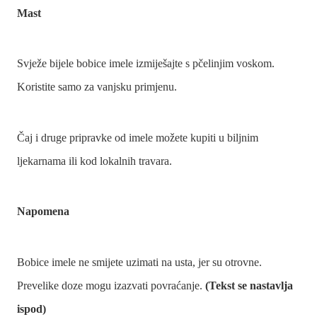
Mast
Svježe bijele bobice imele izmiješajte s pčelinjim voskom.
Koristite samo za vanjsku primjenu.
Čaj i druge pripravke od imele možete kupiti u biljnim
ljekarnama ili kod lokalnih travara.
Napomena
Bobice imele ne smijete uzimati na usta, jer su otrovne.
Prevelike doze mogu izazvati povraćanje.
(Tekst se nastavlja
ispod)