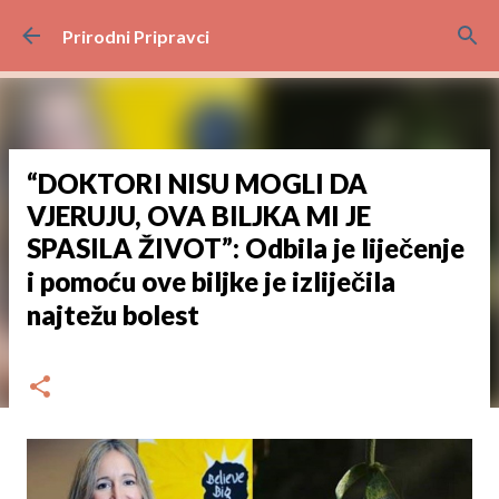
Preskoči na glavni sadržaj
Prirodni Pripravci
“DOKTORI NISU MOGLI DA
VJERUJU, OVA BILJKA MI JE
SPASILA ŽIVOT”: Odbila je liječenje
i pomoću ove biljke je izliječila
najtežu bolest
dana
travnja 20, 2024