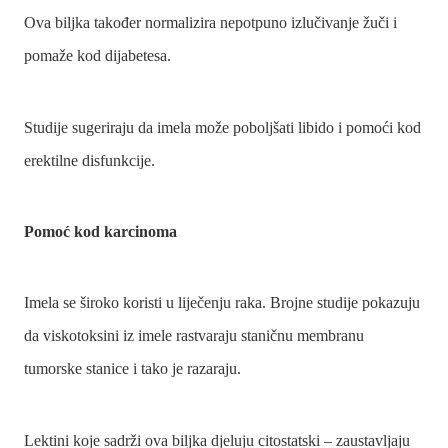
Ova biljka također normalizira nepotpuno izlučivanje žuči i
pomaže kod dijabetesa.
Studije sugeriraju da imela može poboljšati libido i pomoći kod
erektilne disfunkcije.
Pomoć kod karcinoma
Imela se široko koristi u liječenju raka. Brojne studije pokazuju
da viskotoksini iz imele rastvaraju staničnu membranu
tumorske stanice i tako je razaraju.
Lektini koje sadrži ova biljka djeluju citostatski – zaustavljaju