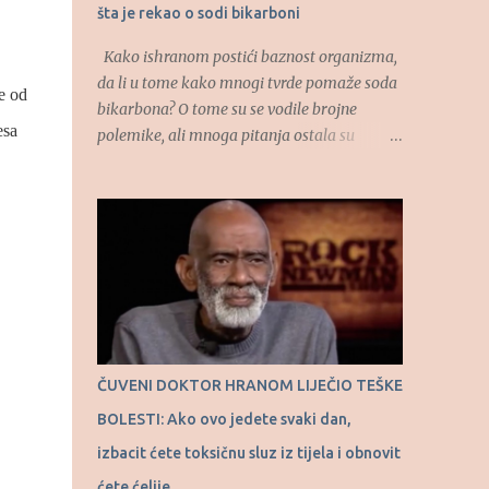
šta je rekao o sodi bikarboni
Kako ishranom postići baznost organizma,
da li u tome kako mnogi tvrde pomaže soda
še od
bikarbona? O tome su se vodile brojne
esa
polemike, ali mnoga pitanja ostala su
otvorena. O uticaju hrane na kiselost
organizma, kao i o autofagiji kao
prirodnom procesu govorio je u “RTS
Ordinaciju”, dao je dr Dragan Ivanov,
specijalista interne medicine. (Tekst se
nastavlja ispod) “Hajde da vas naučim kako
se jede čokolada. Uzme se čokolada za
kuvanje, crna čokolada, uzme se jedna
kockica i jedno tri minuta se ta kockica, kao
ČUVENI DOKTOR HRANOM LIJEČIO TEŠKE
bombona, rastapa u ustima. Onda uzmemo
BOLESTI: Ako ovo jedete svaki dan,
drugu polovinu kockice i opet tako sisamo.
Osećaj za slatko nalazi se u ustima, ne u
izbacit ćete toksičnu sluz iz tijela i obnovit
želucu. I što se duže te male količine
ćete ćelije