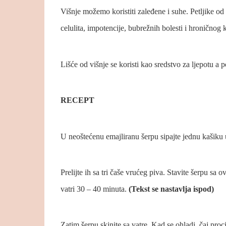
Višnje možemo koristiti zaleđene i suhe. Petljike od
celulita, impotencije, bubrežnih bolesti i hroničnog k
Lišće od višnje se koristi kao sredstvo za ljepotu a
RECEPT
U neoštećenu emajliranu šerpu sipajte jednu kašiku 
Prelijte ih sa tri čaše vrućeg piva. Stavite šerpu sa
vatri 30 – 40 minuta.
(Tekst se nastavlja ispod)
Zatim šerpu skinite sa vatre. Kad se ohladi, čaj proc