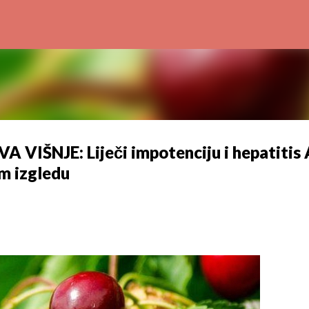
Preskoči na glavni sadržaj
IŠNJE: Liječi impotenciju i hepatitis 
em izgledu