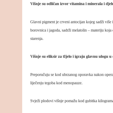
Višnje su odličan izvor vitamina i minerala i dj
Glavni pigment je crveni antocijan kojeg sadži više i 
borovnica i jagoda, sadrži melatolin – materiju koja 
starenja.
Višnje su eliksir za tIjelo i igraju glavnu ulogu 
Preporučuju se kod ubrzanog oporavka nakon operati
liječenju tegoba kod menopauze.
Svježi plodovi višnje pomažu kod gubitka kilograma,