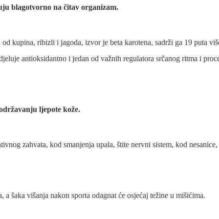
eluju blagotvorno na čitav organizam.
od kupina, ribizli i jagoda, izvor je beta karotena, sadrži ga 19 puta vi
djeluje antioksidantno i jedan od važnih regulatora srčanog ritma i proc
u održavanju ljepote kože.
vnog zahvata, kod smanjenja upala, štite nervni sistem, kod nesanice,
 a šaka višanja nakon sporta odagnat će osjećaj težine u mišićima.