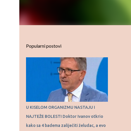
Popularni postovi
U KISELOM ORGANIZMU NASTAJU I
NAJTEŽE BOLESTI Doktor Ivanov otkrio
kako sa 4 badema zaliječiti želudac, a evo