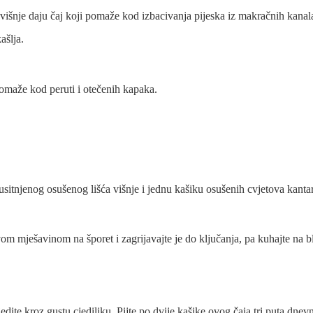
 višnje daju čaj koji pomaže kod izbacivanja pijeska iz makračnih kanal
ašlja.
 pomaže kod peruti i otečenih kapaka.
usitnjenog osušenog lišća višnje i jednu kašiku osušenih cvjetova kanta
 ovom mješavinom na šporet i zagrijavajte je do ključanja, pa kuhajte na b
jedite kroz gustu cjediljku. Pijte po dvije kašike ovog čaja tri puta dnev