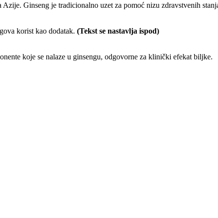
Azije. Ginseng je tradicionalno uzet za pomoć nizu zdravstvenih stanj
jegova korist kao dodatak.
(Tekst se nastavlja ispod)
nente koje se nalaze u ginsengu, odgovorne za klinički efekat biljke.