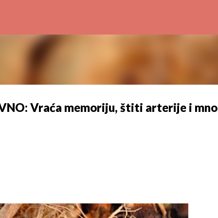
Preskoči na glavni sadržaj
 Vraća memoriju, štiti arterije i mn