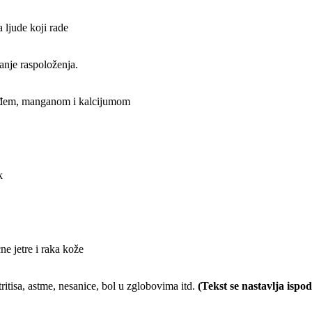
 ljude koji rade
šanje raspoloženja.
ožđem, manganom i kalcijumom
k
ne jetre i raka kože
tritisa, astme, nesanice, bol u zglobovima itd.
(Tekst se nastavlja ispod