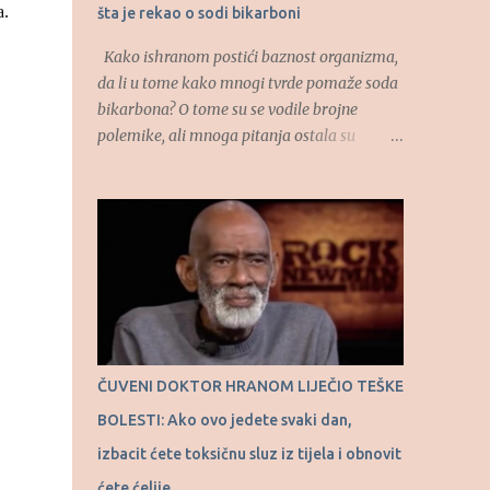
a.
šta je rekao o sodi bikarboni
Kako ishranom postići baznost organizma,
da li u tome kako mnogi tvrde pomaže soda
bikarbona? O tome su se vodile brojne
polemike, ali mnoga pitanja ostala su
otvorena. O uticaju hrane na kiselost
organizma, kao i o autofagiji kao
prirodnom procesu govorio je u “RTS
Ordinaciju”, dao je dr Dragan Ivanov,
specijalista interne medicine. (Tekst se
nastavlja ispod) “Hajde da vas naučim kako
se jede čokolada. Uzme se čokolada za
kuvanje, crna čokolada, uzme se jedna
kockica i jedno tri minuta se ta kockica, kao
ČUVENI DOKTOR HRANOM LIJEČIO TEŠKE
bombona, rastapa u ustima. Onda uzmemo
BOLESTI: Ako ovo jedete svaki dan,
drugu polovinu kockice i opet tako sisamo.
Osećaj za slatko nalazi se u ustima, ne u
izbacit ćete toksičnu sluz iz tijela i obnovit
želucu. I što se duže te male količine
ćete ćelije