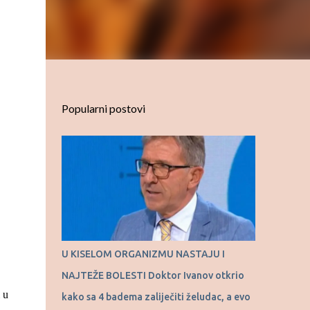
Popularni postovi
U KISELOM ORGANIZMU NASTAJU I
NAJTEŽE BOLESTI Doktor Ivanov otkrio
 u
kako sa 4 badema zaliječiti želudac, a evo