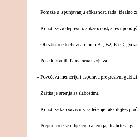
– Pomaže u ispunjavanju efikasnosti rada, idealno za
– Koristi se za depresiju, anksioznost, stres i pobolj
– Obezbeđuje tijelo vitaminom B1, B2, E i C, gv
– Poseduje antiinflamatorna svojstva
– Povećava memoriju i usporava progresivni gubita
– Zaštita je arterija sa slabostima
– Koristi se kao saveznik za lečenje raka dojke, pluć
– Preporučuje se u liječenju anemija, dijabetesa, gas