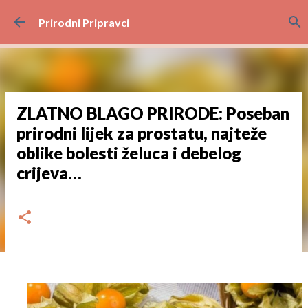
Preskoči na glavni sadržaj
Prirodni Pripravci
ZLATNO BLAGO PRIRODE: Poseban
prirodni lijek za prostatu, najteže
oblike bolesti želuca i debelog
crijeva…
dana
srpnja 11, 2023