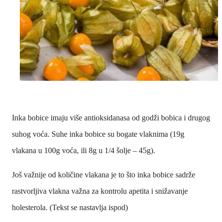
Inka bobice imaju više antioksidanasa od godži bobica i drugog
suhog voća. Suhe inka bobice su bogate vlaknima (19g
vlakana u 100g voća, ili 8g u 1/4 šolje – 45g).
Još važnije od količine vlakana je to što inka bobice sadrže
rastvorljiva vlakna važna za kontrolu apetita i snižavanje
holesterola. (Tekst se nastavlja ispod)