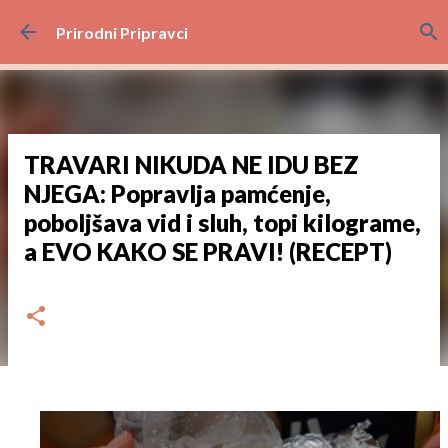
Preskoči na glavni sadržaj
Prirodni Pripravci
TRAVARI NIKUDA NE IDU BEZ
NJEGA: Popravlja pamćenje,
poboljšava vid i sluh, topi kilograme,
a EVO KAKO SE PRAVI! (RECEPT)
dana
srpnja 31, 2023