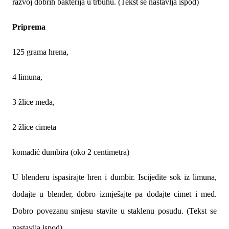
razvoj dobrih bakterija u trbuhu. (Tekst se nastavlja ispod)
Priprema
125 grama hrena,
4 limuna,
3 žlice meda,
2 žlice cimeta
komadić đumbira (oko 2 centimetra)
U blenderu ispasirajte hren i đumbir. Iscijedite sok iz limuna,
dodajte u blender, dobro izmješajte pa dodajte cimet i med.
Dobro povezanu smjesu stavite u staklenu posudu. (Tekst se
nastavlja ispod)