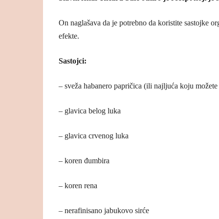
On naglašava da je potrebno da koristite sastojke org
efekte.
Sastojci:
– sveža habanero papričica (ili najljuća koju možete
– glavica belog luka
– glavica crvenog luka
– koren đumbira
– koren rena
– nerafinisano jabukovo sirće