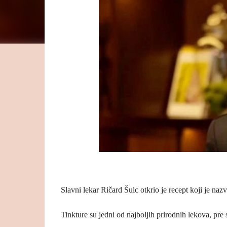
Slavni lekar Ričard Šulc otkrio je recept koji je n
Tinkture su jedni od najboljih prirodnih lekova, pre 