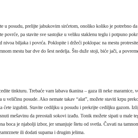
ite u posudu, prelijte jabukovim sirćetom, onoliko koliko je potrebno da
jte povrće, pa stavite sve sastojke u veliku staklenu teglu i potpuno pokri
ad nivoa biljaka i povrća. Poklopite i držeći poklopac na mestu protresit
tamnom mestu bar dve do šest nedelja. Što duže stoji, biće jači, a povre
edite tinkturu. Trebaće vam labava tkanina – gaza ili neke maramice, v
pa u veličinu posude. Ako nemate takav “alat”, možete staviti krpu prek
ta ćete izgubiti. Stavite cediljku u posudu i prekrijte cediljku gazom. Izli
isnuti mešavinu da preostali sokovi izađu. Tonik možete sipati u male teg
na boca je njabolji izbor, jer smanjuje štetu od svetla. Čuvati na tamno
amrznete ili dodati supama i drugim jelima.