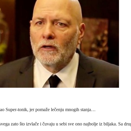
azvao Super-tonik, jer pomaže lečenju mnogih stanja…
svega zato što izvlače i čuvaju u sebi sve ono najbolje iz biljaka. Sa dru