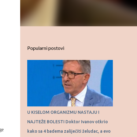
Popularni postovi
U KISELOM ORGANIZMU NASTAJU I
NAJTEŽE BOLESTI Doktor Ivanov otkrio
ge
kako sa 4 badema zaliječiti želudac, a evo