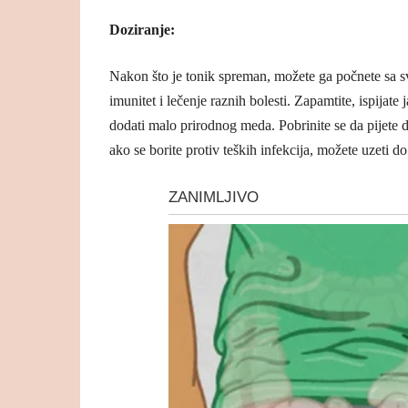
Doziranje:
Nakon što je tonik spreman, možete ga počnete sa s
imunitet i lečenje raznih bolesti. Zapamtite, ispijate
dodati malo prirodnog meda. Pobrinite se da pijete 
ako se borite protiv teških infekcija, možete uzeti do