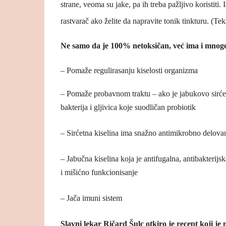
strane, veoma su jake, pa ih treba pažljivo koristiti.
rastvarač ako želite da napravite tonik tinkturu. (Tek
Ne samo da je 100% netoksičan, već ima i mnoge
– Pomaže regulirasanju kiselosti organizma
– Pomaže probavnom traktu – ako je jabukovo sirće o
bakterija i gljivica koje suodličan probiotik
– Sirćetna kiselina ima snažno antimikrobno delovanj
– Jabučna kiselina koja je antifugalna, antibakteri
i mišićno funkcionisanje
– Jača imuni sistem
Slavni lekar Ričard Šulc otkiro je recept koji je