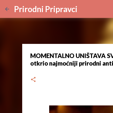
Prirodni Pripravci
MOMENTALNO UNIŠTAVA SVAKU
otkrio najmoćniji prirodni ant
dana
srpnja 30, 2023