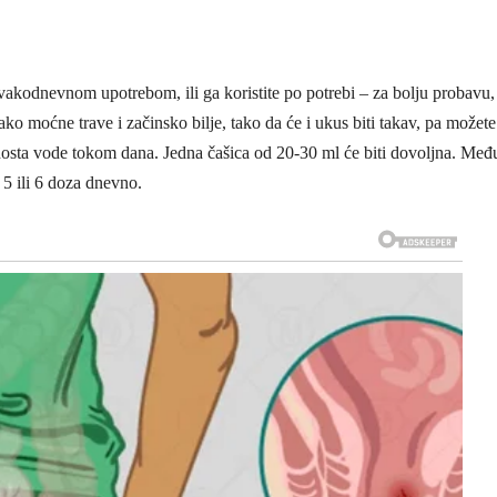
vakodnevnom upotrebom, ili ga koristite po potrebi – za bolju probavu,
 jako moćne trave i začinsko bilje, tako da će i ukus biti takav, pa možete
dosta vode tokom dana. Jedna čašica od 20-30 ml će biti dovoljna. Međ
 5 ili 6 doza dnevno.