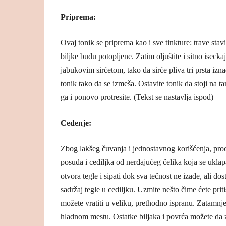
Priprema:
Ovaj tonik se priprema kao i sve tinkture: trave stav
biljke budu potopljene. Zatim oljuštite i sitno isecka
jabukovim sirćetom, tako da sirće pliva tri prsta izn
tonik tako da se izmeša. Ostavite tonik da stoji na 
ga i ponovo protresite. (Tekst se nastavlja ispod)
Ceđenje:
Zbog lakšeg čuvanja i jednostavnog korišćenja, proc
posuda i cediljka od nerđajućeg čelika koja se ukla
otvora tegle i sipati dok sva tečnost ne izađe, ali dos
sadržaj tegle u cediljku. Uzmite nešto čime ćete prit
možete vratiti u veliku, prethodno ispranu. Zatamnje
hladnom mestu. Ostatke biljaka i povrća možete da z