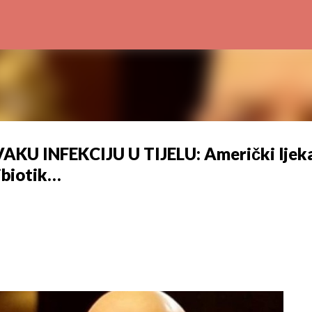
Preskoči na glavni sadržaj
 INFEKCIJU U TIJELU: Američki ljek
ibiotik…