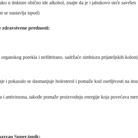
 Iako u tinkture obično ide alkohol, znajte da je i jabukovo sirće savršen
st se nastavlja ispod)
 zdravstvene prednosti:
rganskog porekla i nefiltrirano, sadržaće simbiozu prijateljskih koloni
e i pokazalo se dasmanjuje holesterol i pomaže kod osetljivosti na insu
jska i antivirusna, takođe pomaže proizvodnju energije koja povećava me
 nazvao Super-tonik: