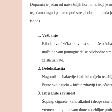
Dopamin je jedan od najvažnijih hormona, koji je od
osjećamo tugu i padamo pod stres, i obrnuto, kada j
ispod)
Vežbanje
Bilo kakva fizička aktivnost stimuliše oslo
može da vam pomogne da se oslobodite stresa
zaista uživate.
Detoksikacija
Nagomilane bakterije i toksini u tijelu osla
čistite svoje tijelo – bićete zdraviji i osjeća
Izbjegnite zavisnost
Šoping, cigarete, kafa, alkohol i droge čine
vremena mogu da vam donesu ozbiljne proble