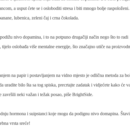
ncom, a usput ćete se i osloboditi stresa i biti mnogo bolje raspoloženi.
anane, lubenica, zeleni čaj i crna čokolada.
podižu nivo dopamina, i to na potpuno drugačiji način nego što to radi
 tijelo oslobađa više mentalne energije, što značajno utiče na proizvod
vanjem na papir i postavljanjem na vidno mjesto je odlična metoda za bol
da uradite bilo šta sa tog spiska, precrtajte zadatak i vidjećete kako će 
e završili neki važan i težak posao, piše BrightSide.
odnju hormona i suipstanci koje mogu da podignu nivo domapina. Štavi
ebna vrsta sreće!