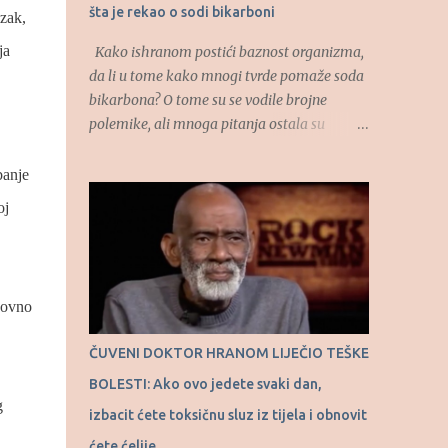
šta je rekao o sodi bikarboni
zak,
ja
Kako ishranom postići baznost organizma,
da li u tome kako mnogi tvrde pomaže soda
bikarbona? O tome su se vodile brojne
polemike, ali mnoga pitanja ostala su
otvorena. O uticaju hrane na kiselost
organizma, kao i o autofagiji kao
banje
prirodnom procesu govorio je u “RTS
oj
Ordinaciju”, dao je dr Dragan Ivanov,
specijalista interne medicine. (Tekst se
nastavlja ispod) “Hajde da vas naučim kako
se jede čokolada. Uzme se čokolada za
edovno
kuvanje, crna čokolada, uzme se jedna
kockica i jedno tri minuta se ta kockica, kao
ČUVENI DOKTOR HRANOM LIJEČIO TEŠKE
bombona, rastapa u ustima. Onda uzmemo
BOLESTI: Ako ovo jedete svaki dan,
drugu polovinu kockice i opet tako sisamo.
g
Osećaj za slatko nalazi se u ustima, ne u
izbacit ćete toksičnu sluz iz tijela i obnovit
želucu. I što se duže te male količine
ćete ćelije