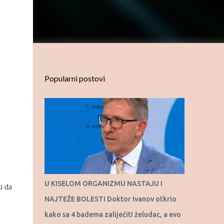
Popularni postovi
U KISELOM ORGANIZMU NASTAJU I
u da
NAJTEŽE BOLESTI Doktor Ivanov otkrio
kako sa 4 badema zaliječiti želudac, a evo