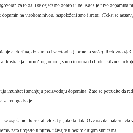
govoran za to da li se osjećamo dobro ili ne. Kada je nivo dopamina ni
e dopamin na visokom nivou, raspoloženi smo i sretni. (Tekst se nastavl
bađanje endorfina, dopamina i serotonina(hormona sreće). Redovno vjež
, frustracija i hroničnog umora, samo to mora da bude aktivnost u koj
bljuju imunitet i smanjuju proizvodnju dopamina. Zato se potrudite da r
ćete se mnogo bolje.
 da se osjećamo dobro, ali efekat je jako kratak. Ove navike nakon neko
me, zato umjesto u njima, uživajte u nekim drugim sitnicama.