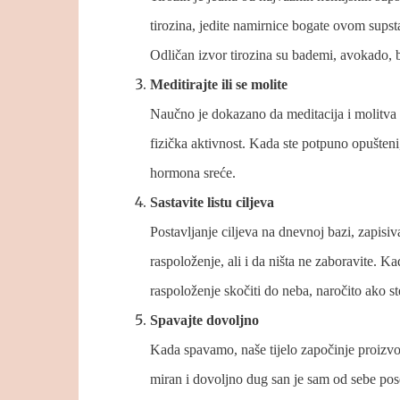
tirozina, jedite namirnice bogate ovom supsta
Odličan izvor tirozina su bademi, avokado, b
Meditirajte ili se molite
Naučno je dokazano da meditacija i molitva 
fizička aktivnost. Kada ste potpuno opušteni,
hormona sreće.
Sastavite listu ciljeva
Postavljanje ciljeva na dnevnoj bazi, zapisi
raspoloženje, ali i da ništa ne zaboravite. Ka
raspoloženje skočiti do neba, naročito ako st
Spavajte dovoljno
Kada spavamo, naše tijelo započinje proizv
miran i dovoljno dug san je sam od sebe pos