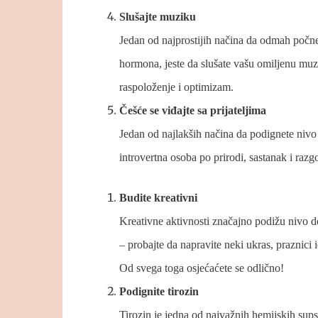
Slušajte muziku
Jedan od najprostijih načina da odmah počne
hormona, jeste da slušate vašu omiljenu mu
raspoloženje i optimizam.
Češće se viđajte sa prijateljima
Jedan od najlakših načina da podignete nivo 
introvertna osoba po prirodi, sastanak i ra
Budite kreativni
Kreativne aktivnosti značajno podižu nivo d
– probajte da napravite neki ukras, praznici
Od svega toga osjećaćete se odlično!
Podignite tirozin
Tirozin je jedna od najvažnih hemijskih supst