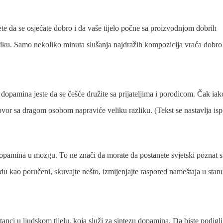
te da se osjećate dobro i da vaše tijelo počne sa proizvodnjom dobrih
ziku. Samo nekoliko minuta slušanja najdražih kompozicija vraća dobro
dopamina jeste da se češće družite sa prijateljima i porodicom. Čak iak
zgovor sa dragom osobom napraviće veliku razliku.
(Tekst se nastavlja is
opamina u mozgu. To ne znači da morate da postanete svjetski poznat s
 idu kao poručeni, skuvajte nešto, izmijenjajte raspored nameštaja u sta
anci u ljudskom tijelu, koja služi za sintezu dopamina. Da biste podigli