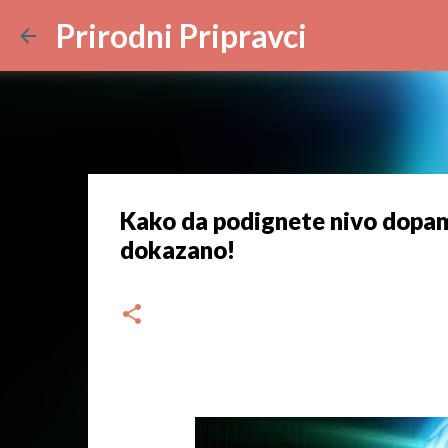
Prirodni Pripravci
Kako da podignete nivo dopamin
dokazano!
dana
srpnja 19, 2023