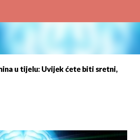
Preskoči na glavni sadržaj
a u tijelu: Uvijek ćete biti sretni,