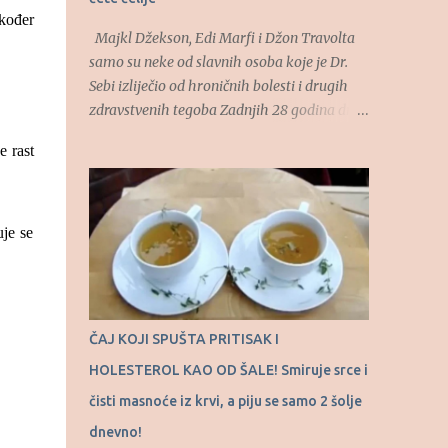
zadržavaju u ustima, osećaj slasti će biti
kođer
prisutan kao da smo pojeli dve, tri table
Majkl Džekson, Edi Marfi i Džon Travolta
čokolade”, naveo je doktor Ivanov. Koliko je
samo su neke od slavnih osoba koje je Dr.
puta nedeljno prihvatljivo jesti meso kako se
Sebi izliječio od hroničnih bolesti i drugih
želudac ne bi opteretio? Najidealniji proteini
zdravstvenih tegoba Zadnjih 28 godina dr.
su proteini bilj...
Sebi je uspješno liječio bolesti koje zapadna
e rast
medicina smatra neizlječivim. Pravim
imenom Alfred Bovman, dr. Sebi je samouki
afrički doktor i travar koji je prirodnim
metodama pomagao teško oboljelim
uje se
osobama. (Tekst se nastavlja ispod) Izlječio
je brojne ljude od AIDS-a, lupusa, epilepsije,
dijabetesa, bipolarnog poremećaja, raznih
oblika raka, zavisnosti o drogama i drugih
ČAJ KOJI SPUŠTA PRITISAK I
bolesti. Takođe je imao hrabrosti da stane
HOLESTEROL KAO OD ŠALE! Smiruje srce i
pred sud i Američko udruženje ljekara kako
bi odbranio sebe, svoj rad i svoje metode
čisti masnoće iz krvi, a piju se samo 2 šolje
liječenja koje su pomogle velikom broju
dnevno!
ljudi. Naime, godine 1988. bio je uhapšen