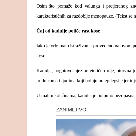
Osim što pomaže kod valunga i pretjeranog znoj
karakterističnih za razdoblje menopauze. (Tekst se n
Čaj od kadulje potiče rast kose
Iako je vrlo malo istraživanja provedeno na ovom p
kose.
Kadulja, pogotovo njezino eterično ulje, otrovna 
trudnicama i ljudima koji boluju od epilepsije jer tu
U malim količinama, kadulja je potpuno bezopasna, 