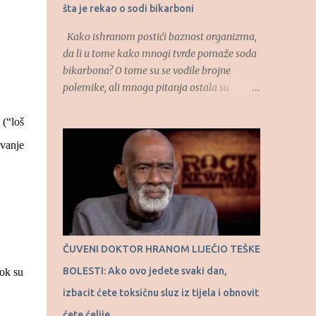
šta je rekao o sodi bikarboni
Kako ishranom postići baznost organizma,
da li u tome kako mnogi tvrde pomaže soda
bikarbona? O tome su se vodile brojne
polemike, ali mnoga pitanja ostala su
otvorena. O uticaju hrane na kiselost
organizma, kao i o autofagiji kao
(“loš
prirodnom procesu govorio je u “RTS
ovanje
Ordinaciju”, dao je dr Dragan Ivanov,
specijalista interne medicine. (Tekst se
nastavlja ispod) “Hajde da vas naučim kako
se jede čokolada. Uzme se čokolada za
kuvanje, crna čokolada, uzme se jedna
kockica i jedno tri minuta se ta kockica, kao
ČUVENI DOKTOR HRANOM LIJEČIO TEŠKE
bombona, rastapa u ustima. Onda uzmemo
BOLESTI: Ako ovo jedete svaki dan,
dok su
drugu polovinu kockice i opet tako sisamo.
Osećaj za slatko nalazi se u ustima, ne u
izbacit ćete toksičnu sluz iz tijela i obnovit
želucu. I što se duže te male količine
ćete ćelije