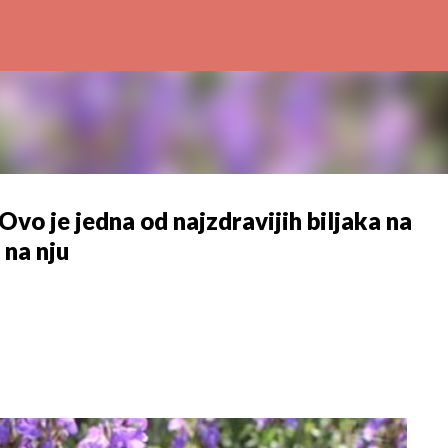
Preskoči na glavni sadržaj
o je jedna od najzdravijih biljaka na
 na nju