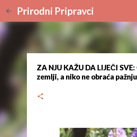
Prirodni Pripravci
ZA NJU KAŽU DA LIJEČI SVE: Ov
zemlji, a niko ne obraća pažnju
dana
lipnja 22, 2023