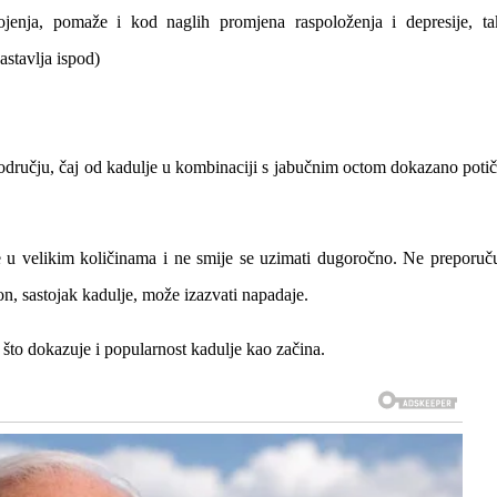
enja, pomaže i kod naglih promjena raspoloženja i depresije, ta
astavlja ispod)
odručju, čaj od kadulje u kombinaciji s jabučnim octom dokazano potič
je u velikim količinama i ne smije se uzimati dugoročno. Ne preporuč
jon, sastojak kadulje, može izazvati napadaje.
što dokazuje i popularnost kadulje kao začina.