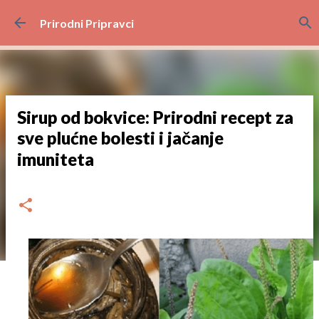
Preskoči na glavni sadržaj
Prirodni Pripravci
Sirup od bokvice: Prirodni recept za
sve plućne bolesti i jačanje
imuniteta
dana
veljače 27, 2023