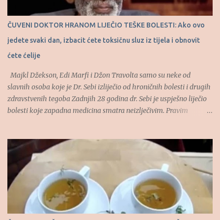
slasti će biti prisutan kao da smo pojeli dve, tri table čokolade”,
naveo je doktor Ivanov. Koliko je puta nedeljno prihvatljivo jesti
ČUVENI DOKTOR HRANOM LIJEČIO TEŠKE BOLESTI: Ako ovo
meso kako se želudac ne bi opteretio? Najidealniji proteini su
jedete svaki dan, izbacit ćete toksičnu sluz iz tijela i obnovit
proteini bilj...
ćete ćelije
Majkl Džekson, Edi Marfi i Džon Travolta samo su neke od
slavnih osoba koje je Dr. Sebi izliječio od hroničnih bolesti i drugih
zdravstvenih tegoba Zadnjih 28 godina dr. Sebi je uspješno liječio
bolesti koje zapadna medicina smatra neizlječivim. Pravim
imenom Alfred Bovman, dr. Sebi je samouki afrički doktor i travar
koji je prirodnim metodama pomagao teško oboljelim osobama.
(Tekst se nastavlja ispod) Izlječio je brojne ljude od AIDS-a, lupusa,
epilepsije, dijabetesa, bipolarnog poremećaja, raznih oblika raka,
zavisnosti o drogama i drugih bolesti. Takođe je imao hrabrosti da
stane pred sud i Američko udruženje ljekara kako bi odbranio
sebe, svoj rad i svoje metode liječenja koje su pomogle velikom
broju ljudi. Naime, godine 1988. bio je uhapšen zbog “lažnog”
oglašavanja i liječenja bez licence. Na sudu je za njega svedočilo 77