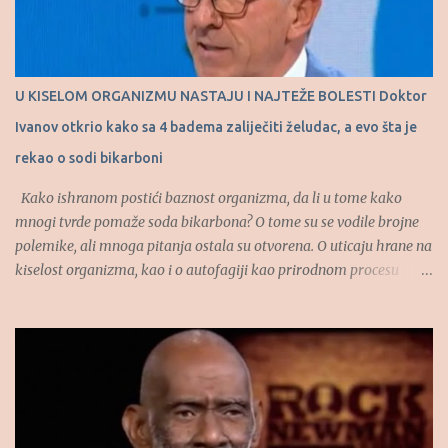
U KISELOM ORGANIZMU NASTAJU I NAJTEŽE BOLESTI Doktor
Ivanov otkrio kako sa 4 badema zaliječiti želudac, a evo šta je
rekao o sodi bikarboni
Kako ishranom postići baznost organizma, da li u tome kako
mnogi tvrde pomaže soda bikarbona? O tome su se vodile brojne
polemike, ali mnoga pitanja ostala su otvorena. O uticaju hrane na
kiselost organizma, kao i o autofagiji kao prirodnom procesu
govorio je u “RTS Ordinaciju”, dao je dr Dragan Ivanov, specijalista
interne medicine. (Tekst se nastavlja ispod) “Hajde da vas naučim
kako se jede čokolada. Uzme se čokolada za kuvanje, crna
čokolada, uzme se jedna kockica i jedno tri minuta se ta kockica,
kao bombona, rastapa u ustima. Onda uzmemo drugu polovinu
kockice i opet tako sisamo. Osećaj za slatko nalazi se u ustima, ne
u želucu. I što se duže te male količine zadržavaju u ustima, osećaj