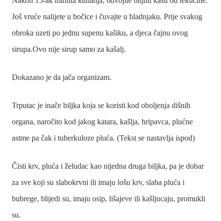
Nakon 15-ak minuta kuhanja, odvojite biljnu kašu od tekućine.
Još vruće nalijete u bočice i čuvajte u hladnjaku. Prije svakog
obroka uzeti po jednu supenu kašiku, a djeca čajnu ovog
sirupa.Ovo nije sirup samo za kašalj.
Dokazano je da jača organizam.
Trputac je inače biljka koja se koristi kod oboljenja dišnih
organa, naročito kod jakog katara, kašlja, hripavca, plućne
astme pa čak i tuberkuloze pluća. (Tekst se nastavlja ispod)
Čisti krv, pluća i želudac kao nijedna druga biljka, pa je dobar
za sve koji su slabokrvni ili imaju lošu krv, slaba pluća i
bubrege, blijedi su, imaju osip, lišajeve ili kašljucaju, promukli
su.