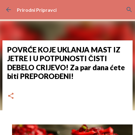
Preskoči na glavni sadržaj
Prirodni Pripravci
POVRĆE KOJE UKLANJA MAST IZ
JETRE I U POTPUNOSTI ČISTI
DEBELO CRIJEVO! Za par dana ćete
biti PREPOROĐENI!
dana
veljače 27, 2023