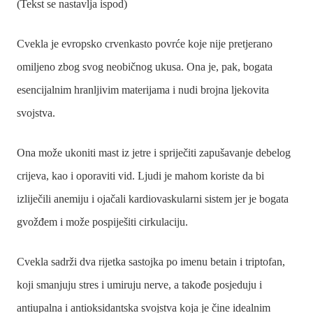
(Tekst se nastavlja ispod)
Cvekla je evropsko crvenkasto povrće koje nije pretjerano
omiljeno zbog svog neobičnog ukusa. Ona je, pak, bogata
esencijalnim hranljivim materijama i nudi brojna ljekovita
svojstva.
Ona može ukoniti mast iz jetre i spriječiti zapušavanje debelog
crijeva, kao i oporaviti vid. Ljudi je mahom koriste da bi
izliječili anemiju i ojačali kardiovaskularni sistem jer je bogata
gvožđem i može pospiješiti cirkulaciju.
Cvekla sadrži dva rijetka sastojka po imenu betain i triptofan,
koji smanjuju stres i umiruju nerve, a takođe posjeduju i
antiupalna i antioksidantska svojstva koja je čine idealnim