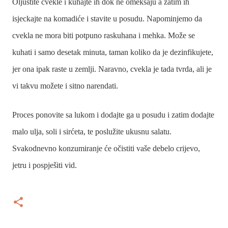
Oljuštite cvekle i kuhajte ih dok ne omekšaju a zatim ih
isjeckajte na komadiće i stavite u posudu. Napominjemo da
cvekla ne mora biti potpuno raskuhana i mehka. Može se
kuhati i samo desetak minuta, taman koliko da je dezinfikujete,
jer ona ipak raste u zemlji. Naravno, cvekla je tada tvrda, ali je
vi takvu možete i sitno narendati.
Proces ponovite sa lukom i dodajte ga u posudu i zatim dodajte
malo ulja, soli i sirćeta, te poslužite ukusnu salatu.
Svakodnevno konzumiranje će očistiti vaše debelo crijevo,
jetru i pospješiti vid.