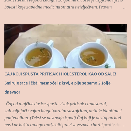
zdravstvenih tegoba Zadnjih 28 godina dr. Sebi je uspješno liječio
bolesti koje zapadna medicina smatra neizlječivim. Pravim
imenom Alfred Bovman, dr. Sebi je samouki afrički doktor i travar
koji je prirodnim metodama pomagao teško oboljelim osobama.
(Tekst se nastavlja ispod) Izlječio je brojne ljude od AIDS-a, lupusa,
epilepsije, dijabetesa, bipolarnog poremećaja, raznih oblika raka,
zavisnosti o drogama i drugih bolesti. Takođe je imao hrabrosti da
stane pred sud i Američko udruženje ljekara kako bi odbranio
sebe, svoj rad i svoje metode liječenja koje su pomogle velikom
broju ljudi. Naime, godine 1988. bio je uhapšen zbog “lažnog”
oglašavanja i liječenja bez licence. Na sudu je za njega svedočilo 77
ČAJ KOJI SPUŠTA PRITISAK I HOLESTEROL KAO OD ŠALE!
osoba, a nakon što je dokazano da su te osobe zaista izlječene...
Smiruje srce i čisti masnoće iz krvi, a piju se samo 2 šolje
dnevno!
Čaj od majčine dušice spušta visok pritisak i holesterol,
zahvaljujući svojim blagotvornim sastojcima, antioksidantima i
polifenolima. (Tekst se nastavlja ispod) Čaj koji je dostupan kod
nas i ne košta mnogo može biti pravi saveznik u borbi protiv dva