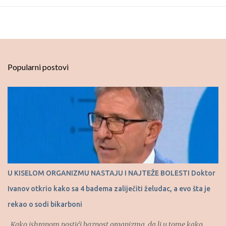
Popularni postovi
U KISELOM ORGANIZMU NASTAJU I NAJTEŽE BOLESTI Doktor
Ivanov otkrio kako sa 4 badema zaliječiti želudac, a evo šta je
rekao o sodi bikarboni
Kako ishranom postići baznost organizma, da li u tome kako