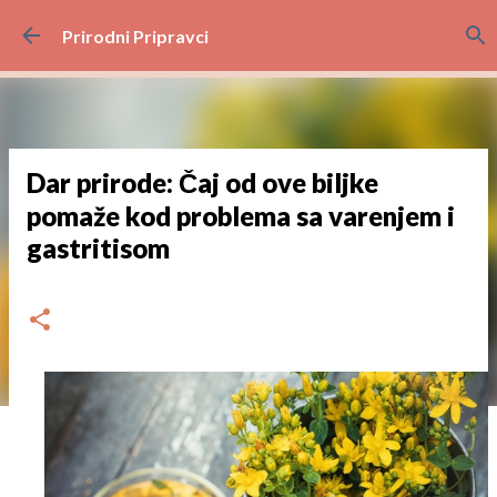
Preskoči na glavni sadržaj
Prirodni Pripravci
Dar prirode: Čaj od ove biljke
pomaže kod problema sa varenjem i
gastritisom
dana
veljače 22, 2023