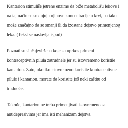
Kantarion stimuliše jetrene enzime da brže metabolišu lekove i
na taj način se smanjuju njihove koncentracije u krvi, pa tako
može značajno da se smanji ili da izostane dejstvo primenjenog
leka. (Tekst se nastavlja ispod)
Poznati su slučajevi žena koje su uprkos primeni
kontraceptivnih pilula zatrudnele jer su istovremeno koristile
kantarion. Zato, ukoliko istovremeno koristite kontraceptivne
pilule i kantarion, morate da koristite još neki zaštitu od
trudnoće.
Takođe, kantarion ne treba primenjivati istovremeno sa
antidepresivima jer ima isti mehanizam dejstva.