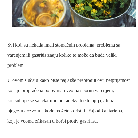
Svi koji su nekada imali stomačnih problema, problema sa
varenjem ili gastritis znaju koliko to može da bude veliki
problem
U ovom slučaju kako biste najlakše prebrodili ovu netprijatnost
koja je propraćena bolovima i veoma sporim varenjem,
konsultujte se sa lekarom radi adekvatne terapija, ali uz
njegovu dozvolu takođe možete koristiti i čaj od kantariona,
koji je veoma efikasan u borbi protiv gastritisa.