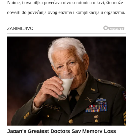
Naime, i ova biljka povećava nivo serotonina u krvi, što može
dovesti do povećanja ovog enzima i komplikacija u organizmu.