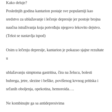
Kako deluje?
Poslednjih godina kantarion postaje sve popularniji kao
sredstvo za ublažavanje i lečenje depresije jer postoje brojna
naučna istraživanja koja potvrđuju njegovo lekovito dejstvo.
(Tekst se nastavlja ispod)
Osim u lečenju depresije, kantarion je pokazao sjajne rezultate
u
ublažavanju simptoma gastritisa, čira na želucu, bolesti
bubrega, jetre, slezine i bešike, povišenog krvnog pritiska i
srčanih oboljenja, opekotina, hemoroida….
Ne kombinujte ga sa antidepresivima