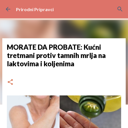
Preskoči na glavni sadržaj
Prirodni Pripravci
MORATE DA PROBATE: Kućni
tretmani protiv tamnih mrlja na
laktovima i koljenima
dana
rujna 01, 2024