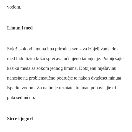
vodom.
Limun i med
Svježi sok od limuna ima prirodna svojstva izbjeljivanja dok
med hidratizira kožu sprečavajući njeno tamnjenje. Pomiješajte
kašiku meda sa sokom jednog limuna. Dobijenu mješavinu
nanesite na problematično područje te nakon dvadeset minuta
isperite vodom. Za najbolje rezutate, tretman ponavljajte tri
puta sedmično.
Sirće i jogurt