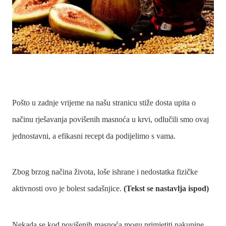
Pošto u zadnje vrijeme na našu stranicu stiže dosta upita o
načinu rješavanja povišenih masnoća u krvi, odlučili smo ovaj
jednostavni, a efikasni recept da podijelimo s vama.
Zbog brzog načina života, loše ishrane i nedostatka fizičke
aktivnosti ovo je bolest sadašnjice.
(Tekst se nastavlja ispod)
Nekada se kod povišenih masnoća mogu primjetiti nakupine