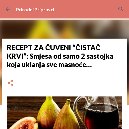
Preskoči na glavni sadržaj
Prirodni Pripravci
RECEPT ZA ČUVENI “ČISTAČ
KRVI”: Smjesa od samo 2 sastojka
koja uklanja sve masnoće…
dana
svibnja 27, 2024