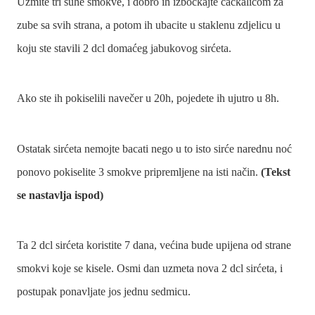
Uzmite tri suhe smokve, i dobro ih izbockajte čačkalicom za
zube sa svih strana, a potom ih ubacite u staklenu zdjelicu u
koju ste stavili 2 dcl domaćeg jabukovog sirćeta.
Ako ste ih pokiselili navečer u 20h, pojedete ih ujutro u 8h.
Ostatak sirćeta nemojte bacati nego u to isto sirće narednu noć
ponovo pokiselite 3 smokve pripremljene na isti način.
(Tekst
se nastavlja ispod)
Ta 2 dcl sirćeta koristite 7 dana, većina bude upijena od strane
smokvi koje se kisele. Osmi dan uzmeta nova 2 dcl sirćeta, i
postupak ponavljate jos jednu sedmicu.