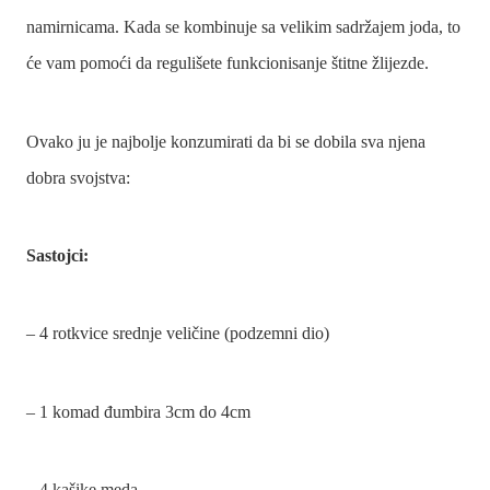
namirnicama. Kada se kombinuje sa velikim sadržajem joda, to
će vam pomoći da regulišete funkcionisanje štitne žlijezde.
Ovako ju je najbolje konzumirati da bi se dobila sva njena
dobra svojstva:
Sastojci:
– 4 rotkvice srednje veličine (podzemni dio)
– 1 komad đumbira 3cm do 4cm
– 4 kašike meda