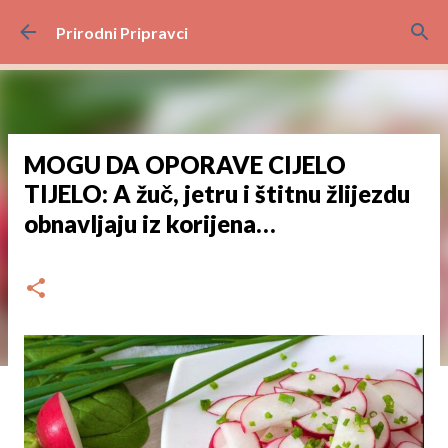
Preskoči na glavni sadržaj
Prirodni Pripravci
MOGU DA OPORAVE CIJELO
TIJELO: A žuč, jetru i štitnu žlijezdu
obnavljaju iz korijena…
dana
svibnja 27, 2024