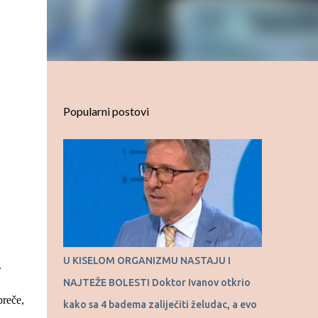
Popularni postovi
U KISELOM ORGANIZMU NASTAJU I
.
NAJTEŽE BOLESTI Doktor Ivanov otkrio
preče,
kako sa 4 badema zaliječiti želudac, a evo