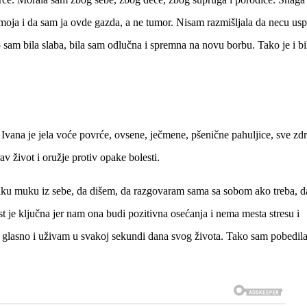
 moja i da sam ja ovde gazda, a ne tumor. Nisam razmišljala da necu uspe
o sam bila slaba, bila sam odlučna i spremna na novu borbu. Tako je i bi
vana je jela voće povrće, ovsene, ječmene, pšenične pahuljice, sve zd
av život i oružje protiv opake bolesti.
aku muku iz sebe, da dišem, da razgovaram sama sa sobom ako treba, d
nost je ključna jer nam ona budi pozitivna osećanja i nema mesta stresu i
 glasno i uživam u svakoj sekundi dana svog života. Tako sam pobedila