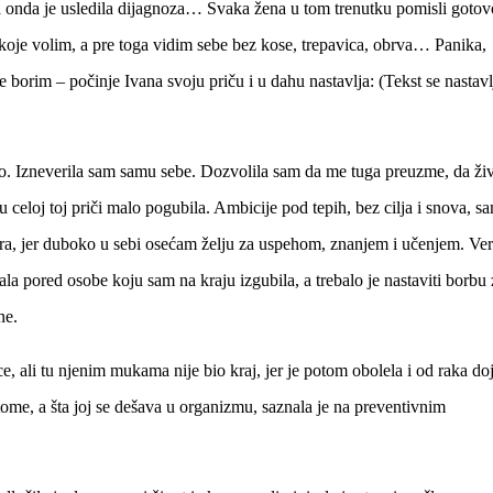
a onda je usledila dijagnoza… Svaka žena u tom trenutku pomisli gotovo
 koje volim, a pre toga vidim sebe bez kose, trepavica, obrva… Panika,
borim – počinje Ivana svoju priču i u dahu nastavlja: (Tekst se nastavl
uto. Izneverila sam samu sebe. Dozvolila sam da me tuga preuzme, da ži
celoj toj priči malo pogubila. Ambicije pod tepih, bez cilja i snova, s
nutra, jer duboko u sebi osećam želju za uspehom, znanjem i učenjem. Ve
ala pored osobe koju sam na kraju izgubila, a trebalo je nastaviti borbu
ne.
e, ali tu njenim mukama nije bio kraj, jer je potom obolela i od raka do
ome, a šta joj se dešava u organizmu, saznala je na preventivnim