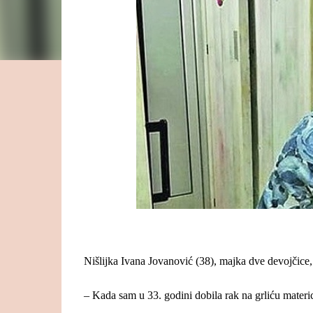
Nišlijka Ivana Jovanović (38), majka dve devojčice,
– Kada sam u 33. godini dobila rak na grliću materi