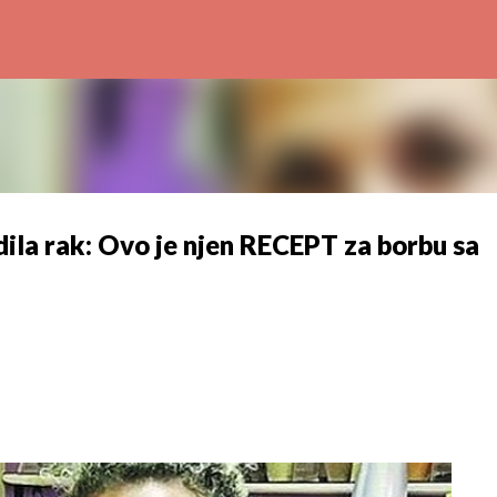
Preskoči na glavni sadržaj
ila rak: Ovo je njen RECEPT za borbu sa