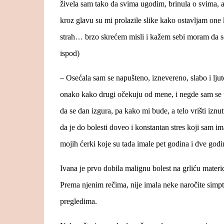
živela sam tako da svima ugodim, brinula o svima, 
kroz glavu su mi prolazile slike kako ostavljam one
strah… brzo skrećem misli i kažem sebi moram da se 
ispod)
– Osećala sam se napušteno, iznevereno, slabo i lj
onako kako drugi očekuju od mene, i negde sam se u 
da se dan izgura, pa kako mi bude, a telo vrišti iz
da je do bolesti doveo i konstantan stres koji sam im
mojih ćerki koje su tada imale pet godina i dve godi
Ivana je prvo dobila malignu bolest na grliću materic
Prema njenim rečima, nije imala neke naročite simpt
pregledima.