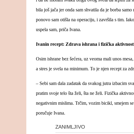
bila još jača jer onda sam shvatila da je borba samo
ponovo sam otišla na operaciju, i završila s tim. Iak
uspela sam, priča Ivana.
Ivanin recept: Zdrava ishrana i fizička aktivnost
Osim ishrane bez šećera, uz veoma mali unos mesa, I
a stres je svela na minimum. To je njen recept za zdr
– Sebi sam dala zadatak da svakog jutra izbacim sv
pratim svoje telo šta želi, šta ne želi. Fizička aktiv
negativnim mislima. Trčim, vozim bicikl, smejem se
poručuje Ivana.