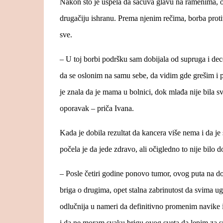
Nakon što je uspela da sačuva glavu na ramenima, odlu
drugačiju ishranu. Prema njenim rečima, borba proti
sve.
– U toj borbi podršku sam dobijala od supruga i dec
da se oslonim na samu sebe, da vidim gde grešim i po
je znala da je mama u bolnici, dok mlađa nije bila 
oporavak – priča Ivana.
Kada je dobila rezultat da kancera više nema i da je
počela je da jede zdravo, ali očigledno to nije bilo d
– Posle četiri godine ponovo tumor, ovog puta na doj
briga o drugima, opet stalna zabrinutost da svima ug
odlučnija u nameri da definitivno promenim navike 
i da ne moram svaku brigu ovog sveta da lepim za s