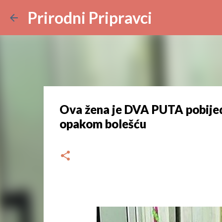
Prirodni Pripravci
Ova žena je DVA PUTA pobijed
opakom bolešću
dana
kolovoza 08, 2023